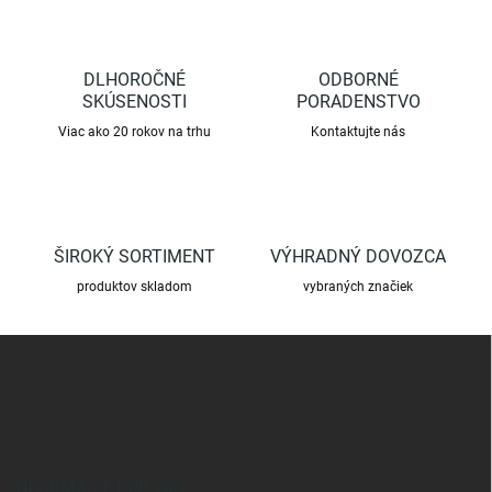
a
c
i
e
DLHOROČNÉ
ODBORNÉ
p
SKÚSENOSTI
PORADENSTVO
r
Viac ako 20 rokov na trhu
Kontaktujte nás
v
k
y
v
ý
p
ŠIROKÝ SORTIMENT
VÝHRADNÝ DOVOZCA
i
s
produktov skladom
vybraných značiek
u
Z
á
p
ä
t
i
e
INFORMÁCIE PRE VÁS