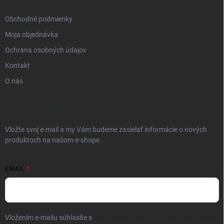
Obchodné podmienky
Moja objednávka
Ochrana osobných údajov
Kontakt
O nás
ODOBERAŤ NEWSLETTER
Vložte svoj e-mail a my Vám budeme zasielať informácie o nových
produktoch na našom e-shope.
EMAIL
Vložením e-mailu súhlasíte s
podmienkami ochrany osobných údajov