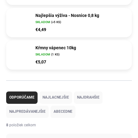
Najlepšia výživa - Nosnice 0,8 kg
SKLADOM
(>5 KS)
€4,49
Kŕmny vápenec 10kg
SKLADOM
(1 KS)
€5,07
R
a
ODPORÚČAME
NAJLACNEJŠIE
NAJDRAHŠIE
d
e
NAJPREDÁVANEJŠIE
ABECEDNE
n
i
8
položiek celkom
e
p