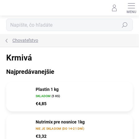
Prejsť
na
obsah
Hľadať
Chovateľstvo
Krmivá
Najpredávanejšie
Plastin 1 kg
SKLADOM
(5 KS)
€4,85
Nutrimix pre nosnice 1kg
NIE JE SKLADOM (DO 14-21 DNÍ)
€3,32