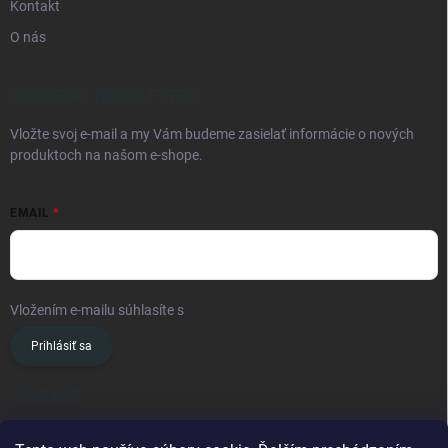
Kontakt
O nás
ODOBERAŤ NEWSLETTER
Vložte svoj e-mail a my Vám budeme zasielať informácie o nových
produktoch na našom e-shope.
EMAIL
Vložením e-mailu súhlasíte s
podmienkami ochrany osobných údajov
Prihlásiť sa
KONTAKT
info
@
oslavanslovakia.sk