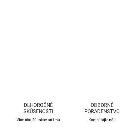
−
+
Pridať do košíka
Príslušenstvo, ktoré rozširuje vrúbľovacie kliešte o ďalšiu funkciu...
DETAILNÉ INFORMÁCIE
OPÝTAŤ SA
STRÁŽIŤ
DLHOROČNÉ
ODBORNÉ
SKÚSENOSTI
PORADENSTVO
Viac ako 20 rokov na trhu
Kontaktujte nás