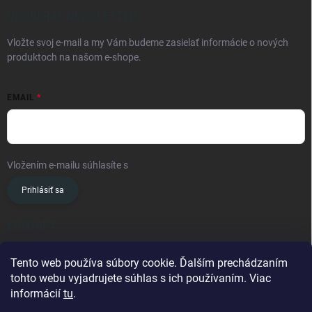
ODOBERAŤ NEWSLETTER
Vložte svoj e-mail a my Vám budeme zasielať informácie o nových
produktoch na našom e-shope.
EMAIL
Vložením e-mailu súhlasíte s
podmienkami ochrany osobných údajov
Prihlásiť sa
KONTAKT
info
@
oslavanslovakia.sk
Tento web používa súbory cookie. Ďalším prechádzaním
tohto webu vyjadrujete súhlas s ich používaním. Viac
+421 945 460 201
informácií
tu
.