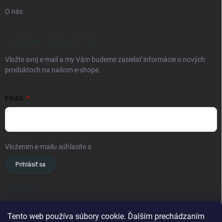
O nás
ODOBERAŤ NEWSLETTER
Vložte svoj e-mail a my Vám budeme zasielať informácie o nových
produktoch na našom e-shope.
EMAIL
Vložením e-mailu súhlasíte s
podmienkami ochrany osobných údajov
Prihlásiť sa
KONTAKT
info
@
oslavanslovakia.sk
Tento web používa súbory cookie. Ďalším prechádzaním