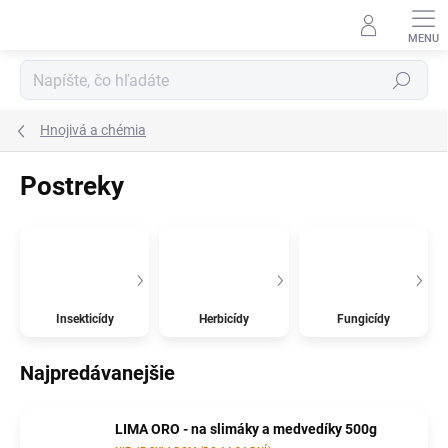
Prejsť
na
obsah
Hľadať
Hnojivá a chémia
Postreky
Insekticídy
Herbicídy
Fungicídy
Najpredávanejšie
LIMA ORO - na slimáky a medvedíky 500g