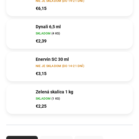
NIE JE SKLADOM (DO 14-21 DNÍ)
€6,15
Dynali 6,5 ml
SKLADOM
(4 KS)
€2,39
Enervin SC 30 ml
NIE JE SKLADOM (DO 14-21 DNÍ)
€3,15
Zelená skalica 1 kg
SKLADOM
(1 KS)
€2,25
R