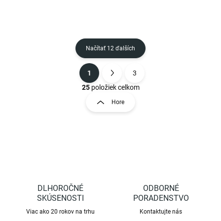
škodcom.
Načítať 12 ďalších
1
3
O
S
v
t
25
položiek celkom
l
r
Hore
á
á
d
n
a
k
c
o
i
e
v
p
a
r
n
v
i
DLHOROČNÉ
ODBORNÉ
k
e
SKÚSENOSTI
y
PORADENSTVO
v
Viac ako 20 rokov na trhu
Kontaktujte nás
ý