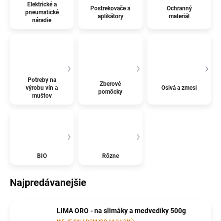
Elektrické a
Postrekovače a
Ochranný
pneumatické
aplikátory
materiál
náradie
Potreby na
Zberové
výrobu vín a
Osivá a zmesi
pomôcky
muštov
BIO
Rôzne
Najpredávanejšie
LIMA ORO - na slimáky a medvedíky 500g