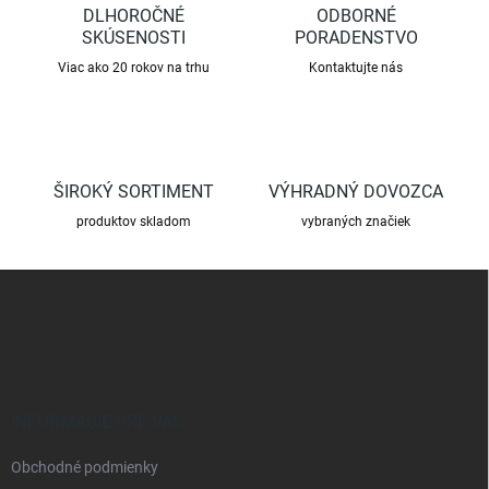
i
DLHOROČNÉ
ODBORNÉ
k
e
SKÚSENOSTI
y
PORADENSTVO
v
Viac ako 20 rokov na trhu
Kontaktujte nás
ý
p
i
s
u
ŠIROKÝ SORTIMENT
VÝHRADNÝ DOVOZCA
produktov skladom
vybraných značiek
Z
á
p
ä
t
i
e
INFORMÁCIE PRE VÁS
Obchodné podmienky