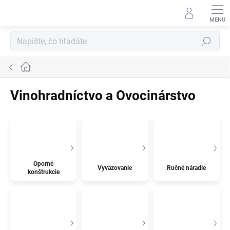
Prejsť
na
obsah
Hľadať
Domov
Vinohradníctvo a Ovocinárstvo
Oporné
Vyväzovanie
Ručné náradie
konštrukcie