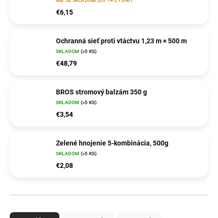
NIE JE SKLADOM (DO 14-21 DNÍ)
€6,15
Ochranná sieť proti vtáctvu 1,23 m × 500 m
SKLADOM
(>5 KS)
€48,79
BROS stromový balzám 350 g
SKLADOM
(>5 KS)
€3,54
Zelené hnojenie 5-kombinácia, 500g
SKLADOM
(>5 KS)
€2,08
R