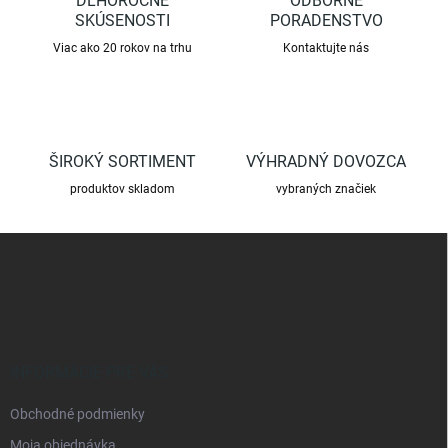
DLHOROČNÉ
ODBORNÉ
p
SKÚSENOSTI
PORADENSTVO
r
Viac ako 20 rokov na trhu
Kontaktujte nás
v
k
y
v
ý
p
ŠIROKÝ SORTIMENT
VÝHRADNÝ DOVOZCA
i
s
produktov skladom
vybraných značiek
u
Z
á
p
ä
t
i
e
INFORMÁCIE PRE VÁS
Obchodné podmienky
Moja objednávka