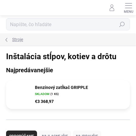
Prejsť
na
obsah
Hľadať
Stroje
Inštalácia stĺpov, kotiev a drôtu
Najpredávanejšie
Benzínový zatĺkač GRIPPLE
SKLADOM
(1 KS)
€3 368,97
R
a