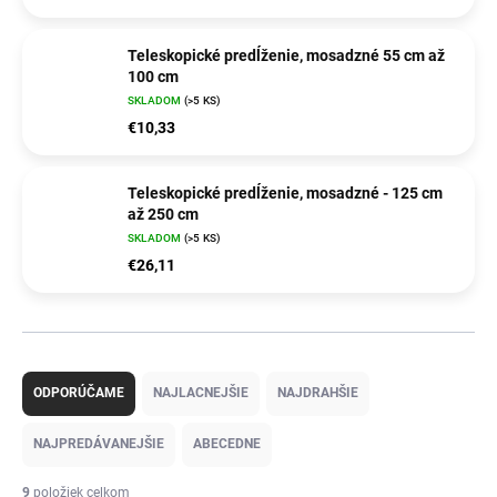
Teleskopické predĺženie, mosadzné 55 cm až
100 cm
SKLADOM
(>5 KS)
€10,33
Teleskopické predĺženie, mosadzné - 125 cm
až 250 cm
SKLADOM
(>5 KS)
€26,11
R
a
ODPORÚČAME
NAJLACNEJŠIE
NAJDRAHŠIE
d
e
NAJPREDÁVANEJŠIE
ABECEDNE
n
i
9
položiek celkom