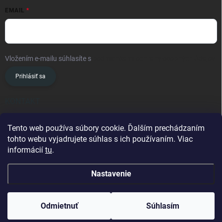
EMAIL
Vložením e-mailu súhlasíte s
podmienkami ochrany osobných údajov
Prihlásiť sa
KONTAKT
info
@
oslavanslovakia.sk
Tento web používa súbory cookie. Ďalším prechádzaním
tohto webu vyjadrujete súhlas s ich používaním. Viac
+421 945 460 201
informácií
tu
.
Nastavenie
Copyright 2026
OSLAVAN SLOVAKIA
. Všetky práva vyhradené.
Odmietnuť
Súhlasím
Vytvoril Shoptet