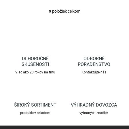
9
položiek celkom
O
v
l
á
d
a
c
i
e
DLHOROČNÉ
ODBORNÉ
p
SKÚSENOSTI
PORADENSTVO
r
Viac ako 20 rokov na trhu
Kontaktujte nás
v
k
y
v
ý
p
ŠIROKÝ SORTIMENT
VÝHRADNÝ DOVOZCA
i
s
produktov skladom
vybraných značiek
u
Z