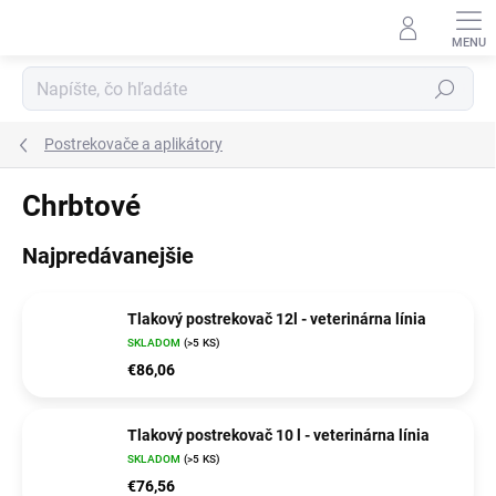
Prejsť
na
obsah
Hľadať
Postrekovače a aplikátory
Chrbtové
Najpredávanejšie
Tlakový postrekovač 12l - veterinárna línia
SKLADOM
(>5 KS)
€86,06
Tlakový postrekovač 10 l - veterinárna línia
SKLADOM
(>5 KS)
€76,56