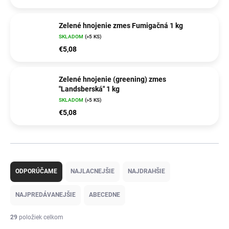
Zelené hnojenie zmes Fumigačná 1 kg
SKLADOM
(>5 KS)
€5,08
Zelené hnojenie (greening) zmes
"Landsberská" 1 kg
SKLADOM
(>5 KS)
€5,08
R
a
ODPORÚČAME
NAJLACNEJŠIE
NAJDRAHŠIE
d
e
NAJPREDÁVANEJŠIE
ABECEDNE
n
i
29
položiek celkom
e