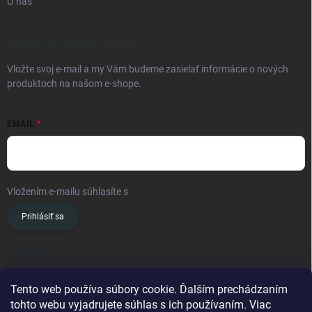
O nás
ODOBERAŤ NEWSLETTER
Vložte svoj e-mail a my Vám budeme zasielať informácie o nových
produktoch na našom e-shope.
EMAIL
Vložením e-mailu súhlasíte s
podmienkami ochrany osobných údajov
Prihlásiť sa
KONTAKT
info
@
oslavanslovakia.sk
Tento web používa súbory cookie. Ďalším prechádzaním
tohto webu vyjadrujete súhlas s ich používaním. Viac
+421 945 460 201