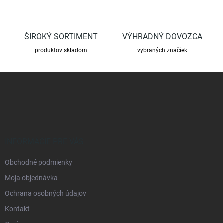
i
s
u
ŠIROKÝ SORTIMENT
VÝHRADNÝ DOVOZCA
produktov skladom
vybraných značiek
Z
á
p
ä
t
i
e
INFORMÁCIE PRE VÁS
Obchodné podmienky
Moja objednávka
Ochrana osobných údajov
Kontakt