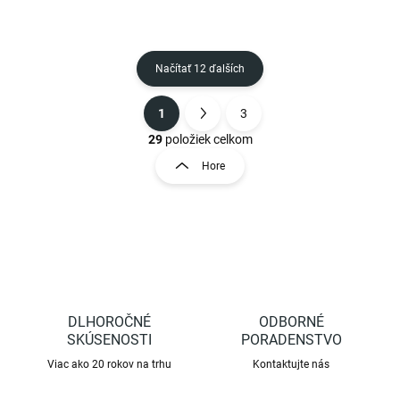
Načítať 12 ďalších
1
3
O
S
v
t
29
položiek celkom
l
r
Hore
á
á
d
n
a
k
c
o
i
e
v
p
a
r
n
v
i
DLHOROČNÉ
ODBORNÉ
k
e
SKÚSENOSTI
y
PORADENSTVO
v
Viac ako 20 rokov na trhu
Kontaktujte nás
ý
p