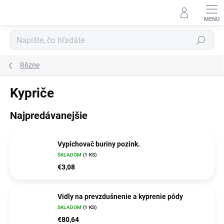
Prejsť
na
obsah
Hľadať
Rôzne
Kypriče
Najpredávanejšie
Vypichovač buriny pozink.
SKLADOM
(1 KS)
€3,08
Vidly na prevzdušnenie a kyprenie pôdy
SKLADOM
(1 KS)
€80,64