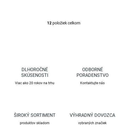
plôch. Náradie je zložené z 3
hlavných...
12
položiek celkom
O
v
l
á
d
a
c
i
e
DLHOROČNÉ
ODBORNÉ
p
SKÚSENOSTI
PORADENSTVO
r
Viac ako 20 rokov na trhu
Kontaktujte nás
v
k
y
v
ý
p
ŠIROKÝ SORTIMENT
VÝHRADNÝ DOVOZCA
i
s
produktov skladom
vybraných značiek