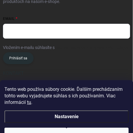
produktoch na našom e-shope.
EMAIL
Vložením e-mailu súhlasíte s
podmienkami ochrany osobných údajov
Prihlásiť sa
KONTAKT
info
@
oslavanslovakia.sk
Tento web používa súbory cookie. Ďalším prechádzaním
tohto webu vyjadrujete súhlas s ich používaním. Viac
+421 945 460 201
informácií
tu
.
Nastavenie