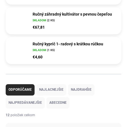
Ručný záhradný kultivátor s pevnou čepeľou
SKLADOM
(2 KS)
€67,81
Ručný kyprič 1- radový s krátkou rúčkou
SKLADOM
(1 KS)
€4,60
R
a
ODPORÚČAME
NAJLACNEJŠIE
NAJDRAHŠIE
d
e
NAJPREDÁVANEJŠIE
ABECEDNE
n
i
12
položiek celkom
e
p