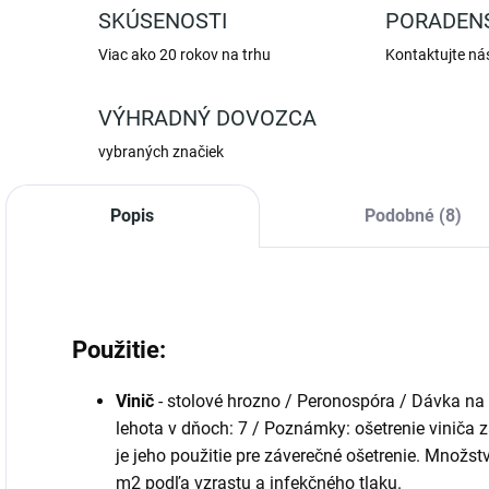
SKÚSENOSTI
PORADEN
Viac ako 20 rokov na trhu
Kontaktujte ná
VÝHRADNÝ DOVOZCA
vybraných značiek
Popis
Podobné (8)
Použitie:
Vinič
- stolové hrozno / Peronospóra / Dávka na
lehota v dňoch: 7 / Poznámky: ošetrenie viniča z
je jeho použitie pre záverečné ošetrenie. Množst
m2 podľa vzrastu a infekčného tlaku.