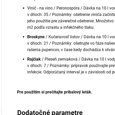
Vinič - na víno / Peronospóra / Dávka na 10 l v
v dňoch: 35 / Poznámky: ošetrenie viniča začnite
jeho použitie pre záverečné ošetrenie. Množstvo 
m2 podľa vzrastu a infekčného tlaku.
Broskyne
/ Kučeravosť listov / Dávka na 10 l v
v dňoch: 21 / Poznámky: ošetrujte vo fáze nalie
rašenia pupencov, v čase kedy dochádza k otvár
Rajčiak
/ Pleseň zemiaková / Dávka na 10 l vod
v dňoch: 7 / Poznámky: prípravok používajte p
infekcie. Odporúčaný interval je v závislosti od p
Pre použitím si prečítajte príbalový leták.
Dodatočné parametre