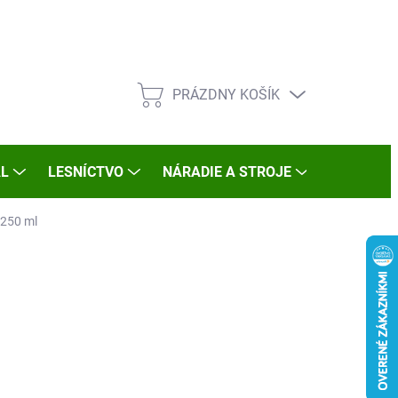
PRÁZDNY KOŠÍK
NÁKUPNÝ
KOŠÍK
L
LESNÍCTVO
NÁRADIE A STROJE
DARČEKY
250 ml
:
FLORASERVIS
,80
otková
LADOM
(1 KS)
: