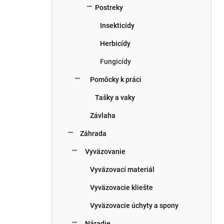
Postreky
Insekticídy
Herbicídy
Fungicídy
Pomôcky k práci
Tašky a vaky
Závlaha
Záhrada
Vyväzovanie
Vyväzovací materiál
Vyväzovacie kliešte
Vyväzovacie úchyty a spony
Náradie