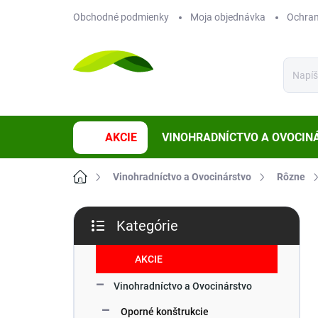
Prejsť
Obchodné podmienky
Moja objednávka
Ochran
na
obsah
AKCIE
VINOHRADNÍCTVO A OVOCIN
Domov
Vinohradníctvo a Ovocinárstvo
Rôzne
B
Kategórie
o
Preskočiť
č
kategórie
n
AKCIE
ý
Vinohradníctvo a Ovocinárstvo
p
a
Oporné konštrukcie