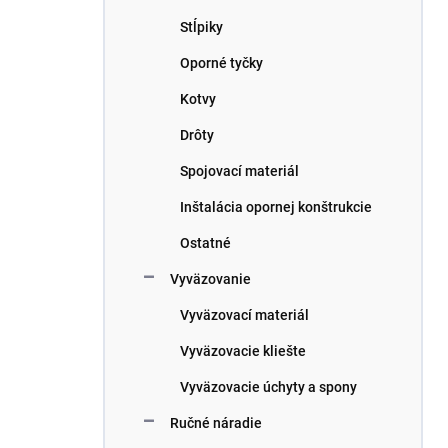
n
e
Stĺpiky
l
Oporné tyčky
Kotvy
Drôty
Spojovací materiál
Inštalácia opornej konštrukcie
Ostatné
Vyväzovanie
Vyväzovací materiál
Vyväzovacie kliešte
Vyväzovacie úchyty a spony
Ručné náradie