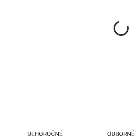
Meďn
ochr
rajč
obsa
vyni
rast
daž
DETA
DLHOROČNÉ
ODBORNÉ