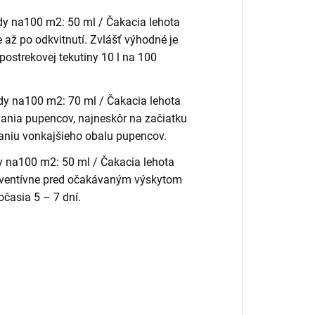
ody na100 m2: 50 ml / Čakacia lehota
 až po odkvitnutí. Zvlášť výhodné je
postrekovej tekutiny 10 l na 100
ody na100 m2: 70 ml / Čakacia lehota
vania pupencov, najneskôr na začiatku
aniu vonkajšieho obalu pupencov.
y na100 m2: 50 ml / Čakacia lehota
reventívne pred očakávaným výskytom
očasia 5 – 7 dní.