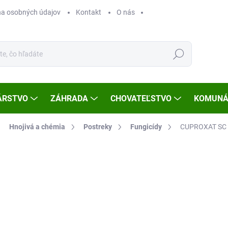
a osobných údajov
Kontakt
O nás
Hľadať
ÁRSTVO
ZÁHRADA
CHOVATEĽSTVO
KOMUNÁ
Hnojivá a chémia
Postreky
Fungicídy
CUPROXAT SC 
Neohodnotené
Podrobnosti hodnotenia
ZNAČKA
€7
Jedn
SK
cena