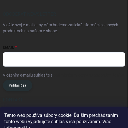
ODOBERAŤ NEWSLETTER
Vložte svoj e-mail a my Vám budeme zasielať informácie o nových
produktoch na našom e-shope.
EMAIL
Vložením e-mailu súhlasíte s
podmienkami ochrany osobných údajov
Prihlásiť sa
KONTAKT
info
@
oslavanslovakia.sk
Tento web používa súbory cookie. Ďalším prechádzaním
tohto webu vyjadrujete súhlas s ich používaním. Viac
+421 945 460 201
informácií
tu
.