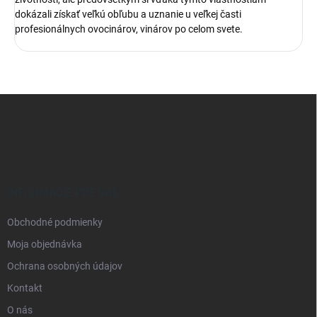
dokázali získať veľkú obľubu a uznanie u veľkej časti
profesionálnych ovocinárov, vinárov po celom svete.
Z
á
p
ä
t
i
e
INFORMÁCIE PRE VÁS
Obchodné podmienky
Moja objednávka
Ochrana osobných údajov
Kontakt
O nás