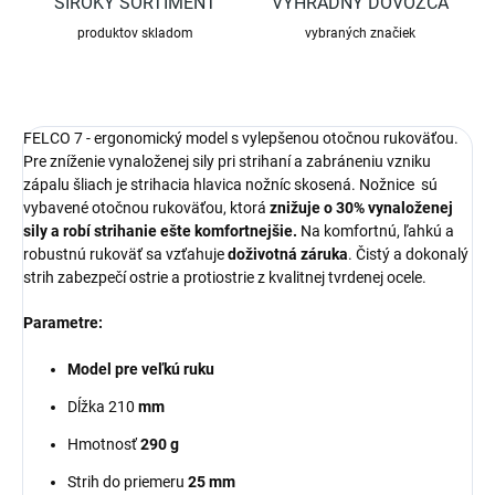
ŠIROKÝ SORTIMENT
VÝHRADNÝ DOVOZCA
produktov skladom
vybraných značiek
FELCO 7 - ergonomický model s vylepšenou otočnou rukoväťou.
Pre zníženie vynaloženej sily pri strihaní a zabráneniu vzniku
zápalu šliach je strihacia hlavica nožníc skosená. Nožnice sú
vybavené otočnou rukoväťou, ktorá
znižuje o 30% vynaloženej
sily a robí strihanie ešte komfortnejšie.
Na komfortnú, ľahkú a
robustnú rukoväť sa vzťahuje
doživotná záruka
. Čistý a dokonalý
strih zabezpečí ostrie a protiostrie z kvalitnej tvrdenej ocele.
Parametre:
Model pre veľkú ruku
Dĺžka 210
mm
Hmotnosť
290 g
Strih do priemeru
25 mm