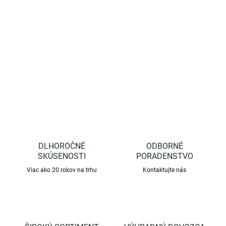
strihaní a zabráneniu vzniku zápalu šliach je strihacia hlavica
nožníc skosená.
DETAILNÉ INFORMÁCIE
OPÝTAŤ SA
STRÁŽIŤ
DLHOROČNÉ
ODBORNÉ
SKÚSENOSTI
PORADENSTVO
Viac ako 20 rokov na trhu
Kontaktujte nás