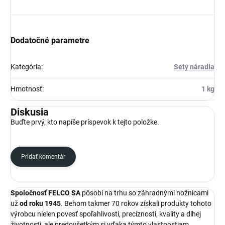
Dodatočné parametre
Kategória
:
Sety náradia
Hmotnosť
:
1 kg
Diskusia
Buďte prvý, kto napíše príspevok k tejto položke.
Pridať komentár
Spoločnosť FELCO SA
pôsobí na trhu so záhradnými nožnicami
už
od roku 1945
. Behom takmer 70 rokov získali produkty tohoto
výrobcu nielen povesť spoľahlivosti, precíznosti, kvality a dlhej
životnosti, ale predovšetkým si vďaka týmto vlastnostiam