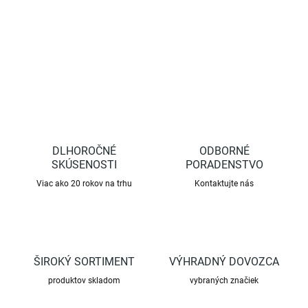
DETAILNÉ INFORMÁCIE
OPÝTAŤ SA
STRÁŽIŤ
DLHOROČNÉ
ODBORNÉ
SKÚSENOSTI
PORADENSTVO
Viac ako 20 rokov na trhu
Kontaktujte nás
ŠIROKÝ SORTIMENT
VÝHRADNÝ DOVOZCA
produktov skladom
vybraných značiek