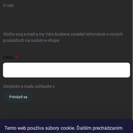
O nás
ODOBERAŤ NEWSLETTER
Vložte svoj e-mail a my Vám budeme zasielať informácie o nových
produktoch na našom e-shope.
EMAIL
Vložením e-mailu súhlasíte s
podmienkami ochrany osobných údajov
Prihlásiť sa
KONTAKT
info
@
oslavanslovakia.sk
Tento web používa súbory cookie. Ďalším prechádzaním