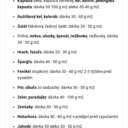
Kapusta
biela, kapusta červenej,
kel, karfiol, pekingská
kapusta
: dávka 30-100 g m2 alebo 30-40 g m2
Ružičkový kel, kaleráb:
dávka 30 - 60 g m2
Šalát
hlávkový, ľadový šalát: dávka 30 - 50 g m2
Poľná,
mrkva, uhorky, špenát, reďkovka
, reďkovky: dávka
30 - 50 g m2
Hrach, fazuľa
: dávka 20 - 30 g m2
Špargľa
: dávka 40 - 50 g m2
Fenikel
stopkový: dávka 30 - 40 g m2 2-3 týždne pred
vysiatím
Pór, cibuľa
zo sadzačky: dávka 30 - 50 g m2
Zeler, paradajky
: dávka 40 - 100 g m2
Zemiaky
: dávka 30 - 50 g m2
Rebarbora
: dávka 40 - 80 g m2 v predjarí pred vypučaním
Jahody
: dávka 30 alebo 30 - 50 g m2