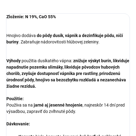
Zloženie: N 19%, CaO 55%
Hnojivo dodáva
do pôdy dusík, vápnik a dezinfikuje pôdu, ničí
buriny
. Zabraňuje nádorovitosti hlúbovej zeleniny.
Výhody
použitia dusíkatého vápna:
znižuje výskyt burín, likviduje
napadnutie pozemku slimáky, likviduje pôvodcov hubových
chorôb, zvyšuje dostupnosť vápnika pre rastliny, prirodzenú
úrodnosť pôdy, hnojivo sa bezozbytku rozkladá a nezanecháva
žiadne rezíduá.
Použitie:
Používa sa na
jarné aj jesenné hnojenie
, najneskôr 14 dní pred
výsadbou, zapraviť do zvlhnuté pôdy.
Dávkovanie: