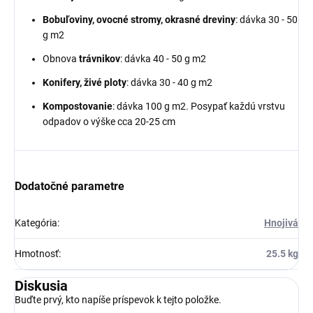
Bobuľoviny, ovocné stromy, okrasné dreviny
: dávka 30 - 50
g m2
Obnova
trávnikov
: dávka 40 - 50 g m2
Konifery, živé ploty
: dávka 30 - 40 g m2
Kompostovanie
: dávka 100 g m2. Posypať každú vrstvu
odpadov o výške cca 20-25 cm
Dodatočné parametre
Kategória
:
Hnojivá
Hmotnosť
:
25.5 kg
Diskusia
Buďte prvý, kto napíše príspevok k tejto položke.