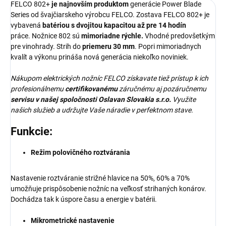
FELCO 802+
je najnovším produktom
generácie Power Blade
Series od švajčiarskeho výrobcu FELCO. Zostava FELCO 802+ je
vybavená
batériou s dvojitou kapacitou až pre 14 hodín
práce. Nožnice 802 sú
mimoriadne rýchle.
Vhodné predovšetkým
pre vinohrady. Strih do
priemeru 30 mm
. Popri mimoriadnych
kvalít a výkonu prináša nová generácia niekoľko noviniek.
Nákupom elektrických nožníc FELCO získavate tiež prístup k ich
profesionálnemu
certifikovanému
záručnému aj pozáručnemu
servisu v našej spoločnosti Oslavan Slovakia s.r.o.
Využite
našich služieb a udržujte Vaše náradie v perfektnom stave.
Funkcie:
Režim polovičného roztvárania
Nastavenie roztváranie strižné hlavice na 50%, 60% a 70%
umožňuje prispôsobenie nožníc na veľkosť strihaných konárov.
Dochádza tak k úspore času a energie v batérii.
Mikrometrické nastavenie