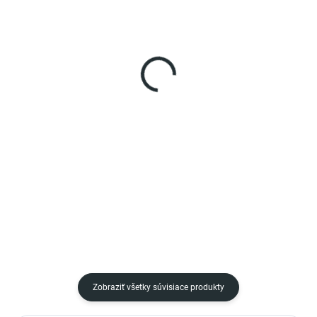
SKLADOM
NA OBJEDNÁVKU
(2 KS)
FELCOtronic predlžujúci
FELCO 880/197 batéria s
nástavec (100cm)
dvojitou kapacitou
€226,32
€402,21
Do košíka
Do košíka
Nový predlžujúci nástavec FELCO
Batéria FELCO s dvojitou
880/100 je kompatibilný so
kapacitou pre elektrické nožnice
všetkými tromi modelmi
FELCO, výdrž batérie 8 až 14
elektrických nožníc FELCO
hodín pri veľmi intenzívnej práci.
- FELCO 802, FELCO 812 a FELCO
V prípade vysoko náročného a
822 (aj s modelmi 801,...
dlhšieho strihania je...
Zobraziť všetky súvisiace produkty