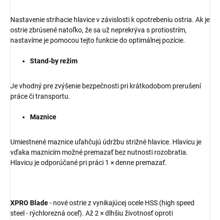
Nastavenie strihacie hlavice v závislosti k opotrebeniu ostria. Ak je
ostrie zbrúsené natoľko, že sa už neprekrýva s protiostrím,
nastavíme je pomocou tejto funkcie do optimálnej pozície.
Stand-by režim
Je vhodný pre zvýšenie bezpečnosti pri krátkodobom prerušení
práce či transportu.
Maznice
Umiestnené maznice uľahčujú údržbu strižné hlavice. Hlavicu je
vďaka maznicím možné premazať bez nutnosti rozobratia.
Hlavicu je odporúčané pri práci 1 × denne premazať.
XPRO Blade
- nové ostrie z vynikajúcej ocele HSS (high speed
steel - rýchlorezná oceľ). Až 2 × dlhšiu životnosť oproti