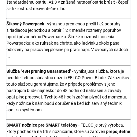
štandardnému ostriu. Až 3 × znížená nutnosť ostrie brúsiť - čepeľ
si drží ostrosť neuveriteľne dlho.
Šikovný Powerpack
- výraznou premenou prešli tiež popruhy
s riadiacou jednotkou a batérií. 2 × menšie rozmery popruhov
oproti pôvodnému Powerpacku. Široké možnosti nosenia
Powerpacku: ako ruksak na chrbte, ako ľadvinku okolo pása,
odložený na pracovnej plošine pri práci napr. V ovocných sadoch
...
Služba "48H pruning Guaranteed"
- vynikajúca služba, ktorá je
neoddeliteľnou súčasťou nožníc FELCO Power Blade. Zákazníkovi
touto službou garantujeme, že v prípade problémov s jeho
nástrojom bude najneskôr do 48 hodín od nahlásenia závady
opäť plne pracovať. Týchto 48 hodín začína plynúť od momentu,
kedy nožnice k nám budú doručené a keď ich servisný technik
spojí so systémom.
SMART nožnice pre SMART telefóny
- FELCO je prvý výrobca,
ktorý prichádza na trh s nožnicami, ktoré sú zároveň
prepojiteľné