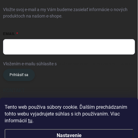
Vložte svoj e-mail a my Vám budeme zasielať informácie o nových
produktoch na našom e-shope.
EMAIL
Vložením e-mailu súhlasíte s
podmienkami ochrany osobných údajov
Prihlásiť sa
KONTAKT
info
@
oslavanslovakia.sk
Tento web používa súbory cookie. Ďalším prechádzaním
tohto webu vyjadrujete súhlas s ich používaním. Viac
+421 945 460 201
informácií
tu
.
Nastavenie