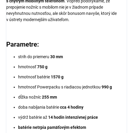
s chytrým mobilným telefónom
. Vopred podotýkame, že
prepojenie nožníc s mobilom nie je v žiadnom prípade
nevyhnutnou nutnosťou, ale skôr bonusom navyše, ktorý ide
v ústrety modernejším užívateľom.
Parametre:
strih do priemeru
30 mm
hmotnosť
750 g
hmotnosť batérie
1570 g
hmotnosť Powerpacku s riadiacou jednotkou
990 g
dĺžka nožníc
255 mm
doba nabíjania batérie
cca 4 hodiny
výdrž batérie až
14 hodín intenzívnej práce
batérie netrpia pamäťovým efektom