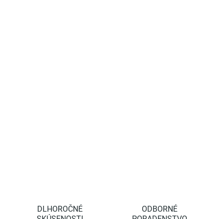
cena:
−
+
Pridať do košíka
Elektrické nožnice FELCO 802+ - komplet s dvojitou batériou s
kapacitou až pre 14 hod. práce. Priemer strihu do 30 mm. Teraz
ku každému setu dostanete BONUSOVÝ BALÍČEK FELCO, ktorý
obsahuje nožnice, pílku a púzdro švajčiarského výrobcu FELCO
DETAILNÉ INFORMÁCIE
OPÝTAŤ SA
STRÁŽIŤ
DLHOROČNÉ
ODBORNÉ
SKÚSENOSTI
PORADENSTVO