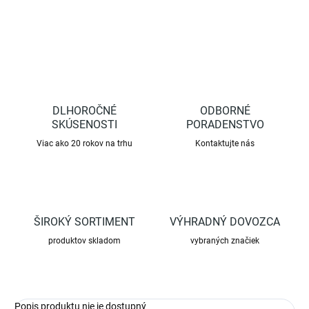
OPÝTAŤ SA
STRÁŽIŤ
DLHOROČNÉ
ODBORNÉ
SKÚSENOSTI
PORADENSTVO
Viac ako 20 rokov na trhu
Kontaktujte nás
ŠIROKÝ SORTIMENT
VÝHRADNÝ DOVOZCA
produktov skladom
vybraných značiek
Popis produktu nie je dostupný