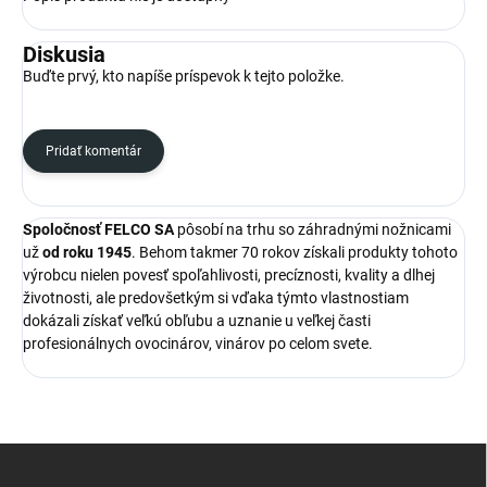
Diskusia
Buďte prvý, kto napíše príspevok k tejto položke.
Pridať komentár
Spoločnosť FELCO SA
pôsobí na trhu so záhradnými nožnicami
už
od roku 1945
. Behom takmer 70 rokov získali produkty tohoto
výrobcu nielen povesť spoľahlivosti, precíznosti, kvality a dlhej
životnosti, ale predovšetkým si vďaka týmto vlastnostiam
dokázali získať veľkú obľubu a uznanie u veľkej časti
profesionálnych ovocinárov, vinárov po celom svete.
Z
á