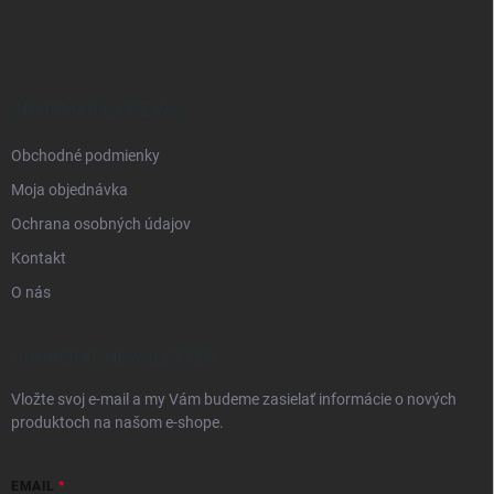
p
ä
t
i
e
INFORMÁCIE PRE VÁS
Obchodné podmienky
Moja objednávka
Ochrana osobných údajov
Kontakt
O nás
ODOBERAŤ NEWSLETTER
Vložte svoj e-mail a my Vám budeme zasielať informácie o nových
produktoch na našom e-shope.
EMAIL