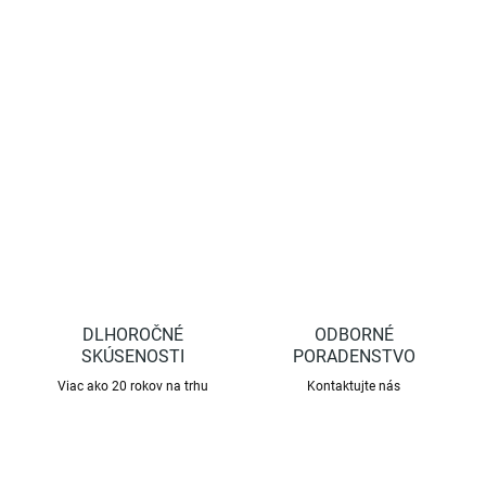
−
+
Pridať do košíka
Náhradný diel FELCO 7/10 - púzdro
DETAILNÉ INFORMÁCIE
OPÝTAŤ SA
STRÁŽIŤ
DLHOROČNÉ
ODBORNÉ
SKÚSENOSTI
PORADENSTVO
Viac ako 20 rokov na trhu
Kontaktujte nás