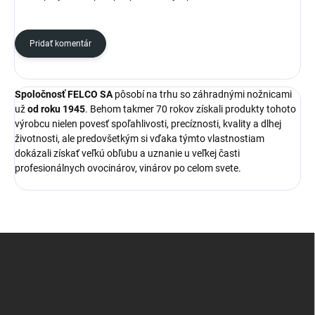
Pridať komentár
Spoločnosť FELCO SA
pôsobí na trhu so záhradnými nožnicami
už
od roku 1945
. Behom takmer 70 rokov získali produkty tohoto
výrobcu nielen povesť spoľahlivosti, precíznosti, kvality a dlhej
životnosti, ale predovšetkým si vďaka týmto vlastnostiam
dokázali získať veľkú obľubu a uznanie u veľkej časti
profesionálnych ovocinárov, vinárov po celom svete.
Z
á
p
ä
t