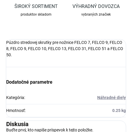
ŠIROKÝ SORTIMENT
VÝHRADNÝ DOVOZCA
produktov skladom
vybraných značiek
Púzdro stredovej skrutky pre nožnice FELCO 7, FELCO 9, FELCO
8, FELCO 9, FELCO 10, FELCO 13, FELCO 31, FELCO 51 a FELCO
50.
Dodatočné parametre
Kategória
:
Náhradné diely
Hmotnosť
:
0.25 kg
Diskusia
Buďte prvý, kto napíše príspevok k tejto položke.