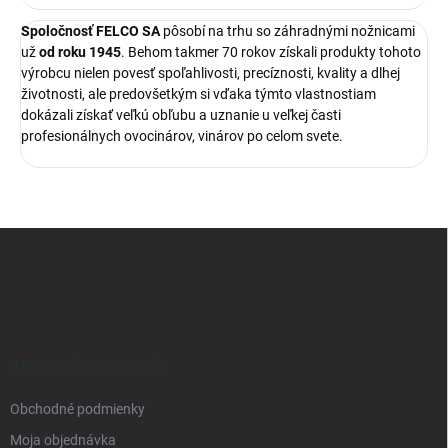
Spoločnosť FELCO SA
pôsobí na trhu so záhradnými nožnicami
už
od roku 1945
. Behom takmer 70 rokov získali produkty tohoto
výrobcu nielen povesť spoľahlivosti, precíznosti, kvality a dlhej
životnosti, ale predovšetkým si vďaka týmto vlastnostiam
dokázali získať veľkú obľubu a uznanie u veľkej časti
profesionálnych ovocinárov, vinárov po celom svete.
Z
á
p
ä
t
i
e
INFORMÁCIE PRE VÁS
Obchodné podmienky
Moja objednávka