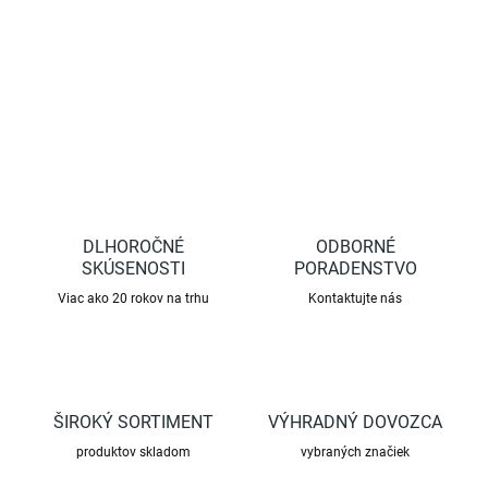
DETAILNÉ INFORMÁCIE
OPÝTAŤ SA
STRÁŽIŤ
DLHOROČNÉ
ODBORNÉ
SKÚSENOSTI
PORADENSTVO
Viac ako 20 rokov na trhu
Kontaktujte nás
ŠIROKÝ SORTIMENT
VÝHRADNÝ DOVOZCA
produktov skladom
vybraných značiek