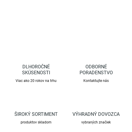
DETAILNÉ INFORMÁCIE
OPÝTAŤ SA
STRÁŽIŤ
DLHOROČNÉ
ODBORNÉ
SKÚSENOSTI
PORADENSTVO
Viac ako 20 rokov na trhu
Kontaktujte nás
ŠIROKÝ SORTIMENT
VÝHRADNÝ DOVOZCA
produktov skladom
vybraných značiek