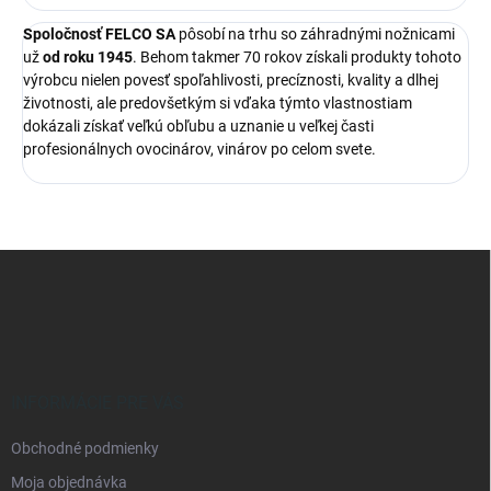
Spoločnosť FELCO SA
pôsobí na trhu so záhradnými nožnicami
už
od roku 1945
. Behom takmer 70 rokov získali produkty tohoto
výrobcu nielen povesť spoľahlivosti, precíznosti, kvality a dlhej
životnosti, ale predovšetkým si vďaka týmto vlastnostiam
dokázali získať veľkú obľubu a uznanie u veľkej časti
profesionálnych ovocinárov, vinárov po celom svete.
Z
á
p
ä
t
i
e
INFORMÁCIE PRE VÁS
Obchodné podmienky
Moja objednávka