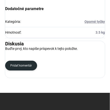
Dodatočné parametre
Kategória
:
Oporné tyčky
Hmotnosť
:
3.5 kg
Diskusia
Buďte prvý, kto napíše príspevok k tejto položke.
Pridať komentár
Z
á
p