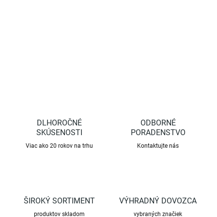
Vhodné pre kombajnový zber. Balenie 500 ks.
DETAILNÉ INFORMÁCIE
OPÝTAŤ SA
STRÁŽIŤ
DLHOROČNÉ
ODBORNÉ
SKÚSENOSTI
PORADENSTVO
Viac ako 20 rokov na trhu
Kontaktujte nás
ŠIROKÝ SORTIMENT
VÝHRADNÝ DOVOZCA
produktov skladom
vybraných značiek