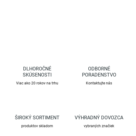
DETAILNÉ INFORMÁCIE
OPÝTAŤ SA
STRÁŽIŤ
DLHOROČNÉ
ODBORNÉ
SKÚSENOSTI
PORADENSTVO
Viac ako 20 rokov na trhu
Kontaktujte nás
ŠIROKÝ SORTIMENT
VÝHRADNÝ DOVOZCA
produktov skladom
vybraných značiek