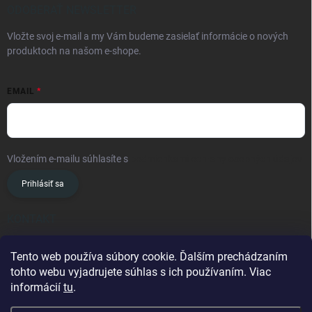
ODOBERAŤ NEWSLETTER
Vložte svoj e-mail a my Vám budeme zasielať informácie o nových
produktoch na našom e-shope.
EMAIL
Vložením e-mailu súhlasíte s
podmienkami ochrany osobných údajov
Prihlásiť sa
KONTAKT
info
@
oslavanslovakia.sk
Tento web používa súbory cookie. Ďalším prechádzaním
tohto webu vyjadrujete súhlas s ich používaním. Viac
+421 945 460 201
informácií
tu
.