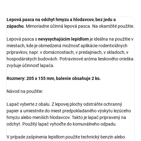
Lepová pasca na odchyt hmyzu a hlodavcov, bez jedu a
zápachu
. Mimoriadne účinná lepová pasca. Na okamžité použitie.
Lepová pasca s
nevysychajúcim lepidlom
je ideálna na použitie v
miestach, kde je obmedzená možnosť aplikácie rodenticídnych
prípravkov, napr. v domácnostiach, v predajniach, v skladoch, v
hospodárskych budovách. Potravinové aróma lieskového orieška
zvyšuje účinnosť lapača.
Rozmery: 205 x 155 mm, balenie obsahuje 2 ks.
Návod na použitie:
Lapač vyberte z obalu. Z lepovej plochy odstráňte ochranný
papier a umiestnite do miest predpokladaného výskytu lezúceho
hmyzu alebo menších hlodavcov. Takto je lapač pripravený na
odchyt. Použitý lapač vyhoďte do komunálneho odpadu.
V prípade zašpinenia lepidlom použite technický benzín alebo