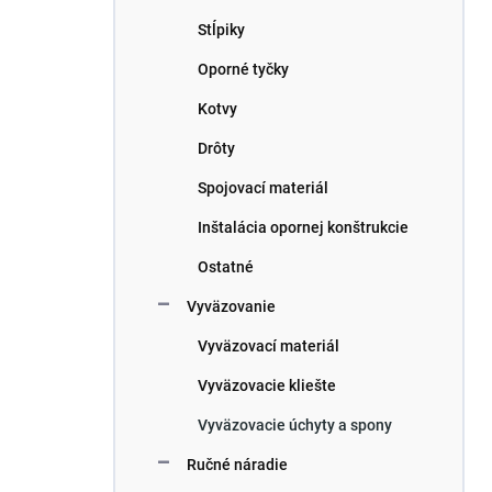
n
e
Stĺpiky
l
Oporné tyčky
Kotvy
Drôty
Spojovací materiál
Inštalácia opornej konštrukcie
Ostatné
Vyväzovanie
Vyväzovací materiál
Vyväzovacie kliešte
Vyväzovacie úchyty a spony
Ručné náradie