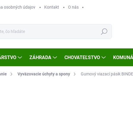
a osobných údajov
Kontakt
O nás
Hľadať
ÁRSTVO
ZÁHRADA
CHOVATEĽSTVO
KOMUNÁ
anie
Vyväzovacie úchyty a spony
Gumový viazací pásik BI
Neohodnotené
Podrobnosti hodnotenia
ZNAČKA
o
Jedn
ZVO
cena