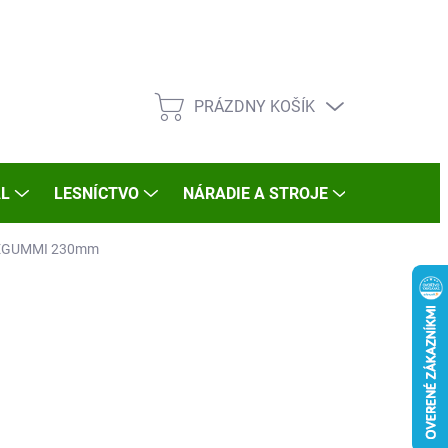
PRÁZDNY KOŠÍK
NÁKUPNÝ
KOŠÍK
L
LESNÍCTVO
NÁRADIE A STROJE
DARČEKY
NDEGUMMI 230mm
:
REMA
d
€0,24
otková
ĽTE VARIANT
: