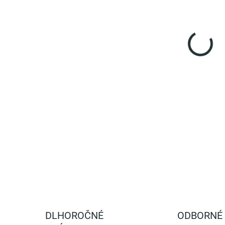
VAR
Pási
vino
tyčk
DETA
DLHOROČNÉ
ODBORNÉ