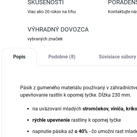
SKÚSENOSTI
PORADEN
Viac ako 20 rokov na trhu
Kontaktujte ná
VÝHRADNÝ DOVOZCA
vybraných značiek
Popis
Podobné (8)
Súvisiace súbory 
Pásik z gumeného materiálu používaný v záhradníctve
upevňovanie rastlín k opornej tyčke. Dĺžka 230 mm.
na uväzovaní mladých
stromčekov, viniča, krík
rýchle upevnenie
rastliny k opornej tyčke
napnutie pásika až
o 40%
- čo umožní rast mlade