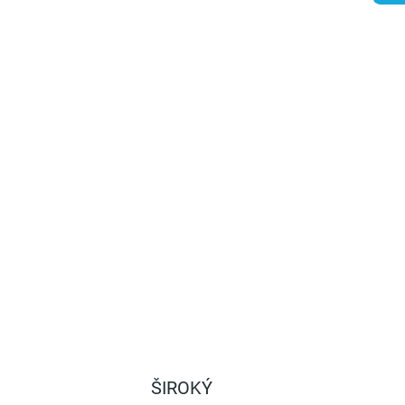
IANT
−
+
Pridať do košíka
k z gumeného materiálu používaný v záhradníctve,
hradníctve a ovocinárstve na upevňovanie rastlín k opornej
e. Dĺžka 230 mm.
ILNÉ INFORMÁCIE
OPÝTAŤ SA
STRÁŽIŤ
ŠIROKÝ