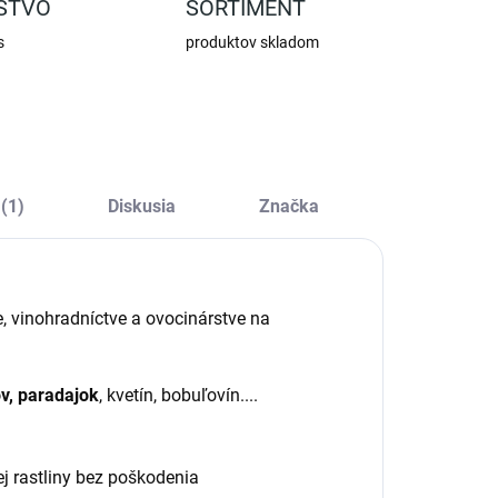
STVO
SORTIMENT
s
produktov skladom
(1)
Diskusia
Značka
, vinohradníctve a ovocinárstve na
ov, paradajok
, kvetín, bobuľovín....
j rastliny bez poškodenia