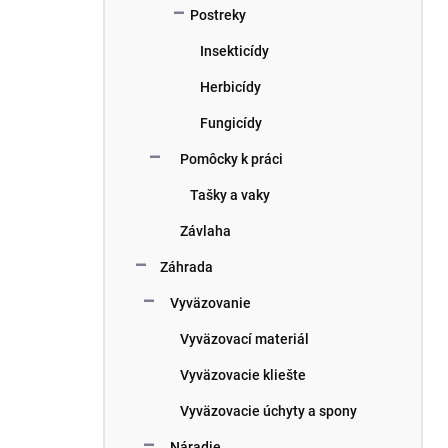
Postreky
Insekticídy
Herbicídy
Fungicídy
Pomôcky k práci
Tašky a vaky
Závlaha
Záhrada
Vyväzovanie
Vyväzovací materiál
Vyväzovacie kliešte
Vyväzovacie úchyty a spony
Náradie