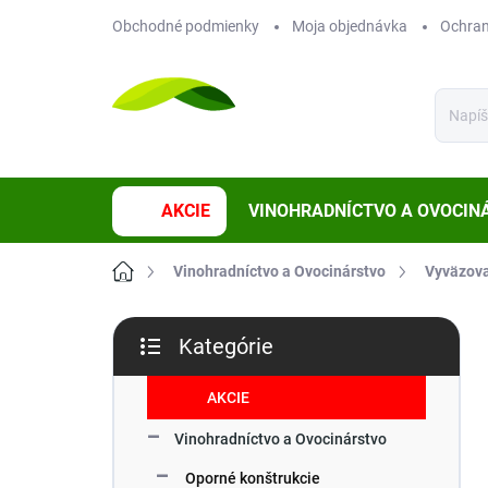
Prejsť
Obchodné podmienky
Moja objednávka
Ochran
na
obsah
AKCIE
VINOHRADNÍCTVO A OVOCIN
Domov
Vinohradníctvo a Ovocinárstvo
Vyväzov
B
Kategórie
o
Preskočiť
č
kategórie
n
AKCIE
ý
Vinohradníctvo a Ovocinárstvo
p
a
Oporné konštrukcie