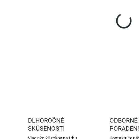
cena
Kopy
kefk
kopý
DETA
DLHOROČNÉ
ODBORNÉ
SKÚSENOSTI
PORADEN
Viac ako 20 rokov na trhu
Kontaktujte ná