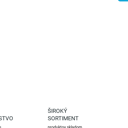
:
−
+
Pridať do košíka
tný háčik s protišmykovou rukoväťou na čistenie kopýt s
ou. Háčik sa používa na odstránenie nečistôt a kamienkov z
t.
ILNÉ INFORMÁCIE
OPÝTAŤ SA
STRÁŽIŤ
ŠIROKÝ
STVO
SORTIMENT
s
produktov skladom