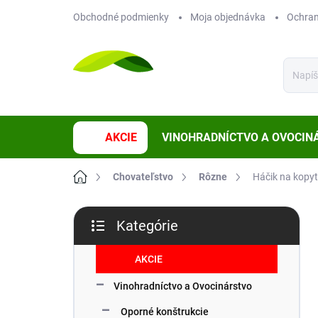
Prejsť
Obchodné podmienky
Moja objednávka
Ochran
na
obsah
AKCIE
VINOHRADNÍCTVO A OVOCIN
Domov
Chovateľstvo
Rôzne
Háčik na kopyt
B
Kategórie
o
Preskočiť
č
kategórie
n
AKCIE
ý
Vinohradníctvo a Ovocinárstvo
p
a
Oporné konštrukcie