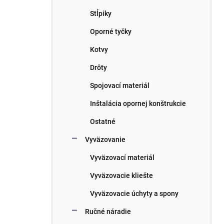
n
e
Stĺpiky
l
Oporné tyčky
Kotvy
Drôty
Spojovací materiál
Inštalácia opornej konštrukcie
Ostatné
Vyväzovanie
Vyväzovací materiál
Vyväzovacie kliešte
Vyväzovacie úchyty a spony
Ručné náradie