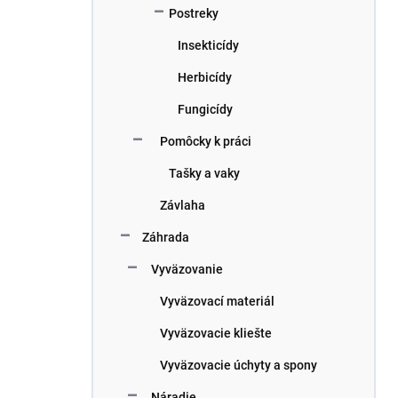
Postreky
Insekticídy
Herbicídy
Fungicídy
Pomôcky k práci
Tašky a vaky
Závlaha
Záhrada
Vyväzovanie
Vyväzovací materiál
Vyväzovacie kliešte
Vyväzovacie úchyty a spony
Náradie