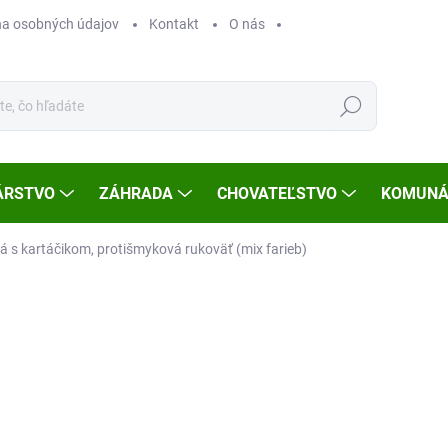
a osobných údajov
Kontakt
O nás
Hľadať
ÁRSTVO
ZÁHRADA
CHOVATEĽSTVO
KOMUNÁ
á s kartáčikom, protišmyková rukoväť (mix farieb)
Neohodnotené
Podrobnosti hodnotenia
AKCIA
VÝPREDAJ
€3
Jedn
SK