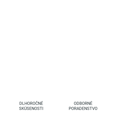
ovocných štiav. Vhodné aj pre chovateľov hydiny proti švoliam
(čmelíkom).
Tip od zákazníkov: vhodné na boj so slimákmi.
Funguje hlavne za
suchého počasia, stačí ju nasypať po okrajoch záhonov alebo
okolo stromčekov, kríkov, rastlín a pre slimáky je táto bariéra
nepríjemnou prekážkou ( vďaka miktoskopickým hranám
kremelíny).
DETAILNÉ INFORMÁCIE
OPÝTAŤ SA
STRÁŽIŤ
DLHOROČNÉ
ODBORNÉ
SKÚSENOSTI
PORADENSTVO