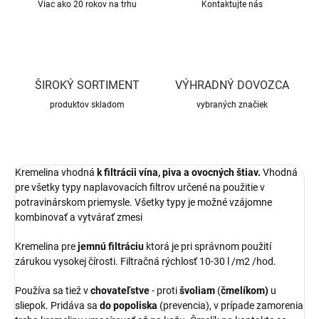
Viac ako 20 rokov na trhu
Kontaktujte nás
ŠIROKÝ SORTIMENT
VÝHRADNÝ DOVOZCA
produktov skladom
vybraných značiek
Kremelina vhodná
k filtrácii vína, piva a ovocných štiav.
Vhodná
pre všetky typy naplavovacích filtrov určené na použitie v
potravinárskom priemysle. Všetky typy je možné vzájomne
kombinovať a vytvárať zmesi
Kremelina pre
jemnú filtráciu
ktorá je pri správnom použití
zárukou vysokej čírosti. Filtračná rýchlosť 10-30 l /m2 /hod.
Používa sa tiež v
chovateľstve
- proti
švoliam
(
čmelíkom)
u
sliepok. Pridáva sa
do popoliska
(prevencia), v prípade zamorenia