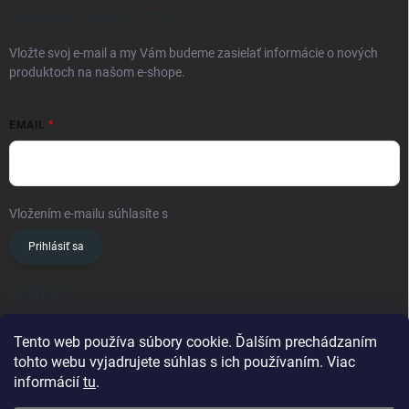
ODOBERAŤ NEWSLETTER
Vložte svoj e-mail a my Vám budeme zasielať informácie o nových
produktoch na našom e-shope.
EMAIL
Vložením e-mailu súhlasíte s
podmienkami ochrany osobných údajov
Prihlásiť sa
KONTAKT
info
@
oslavanslovakia.sk
Tento web používa súbory cookie. Ďalším prechádzaním
tohto webu vyjadrujete súhlas s ich používaním. Viac
+421 945 460 201
informácií
tu
.