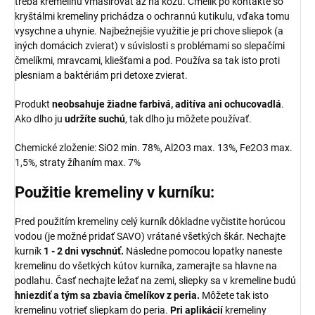
treba kremelinu vmasírovať až na kožu. Čmelík po kontakte so
kryštálmi kremeliny prichádza o ochrannú kutikulu, vďaka tomu
vysychne a uhynie. Najbežnejšie využitie je pri chove sliepok (a
iných domácich zvierat) v súvislosti s problémami so slepačími
čmelíkmi, mravcami, kliešťami a pod. Používa sa tak isto proti
plesniam a baktériám pri detoxe zvierat.
Produkt
neobsahuje žiadne farbivá, aditíva ani ochucovadlá
.
Ako dlho ju
udržíte suchú
, tak dlho ju môžete používať.
Chemické zloženie: SiO2 min. 78%, Al2O3 max. 13%, Fe2O3 max.
1,5%, straty žíhaním max. 7%
Použitie kremeliny v kurníku:
Pred použitím kremeliny celý kurník dôkladne vyčistite horúcou
vodou (je možné pridať SAVO) vrátané všetkých škár. Nechajte
kurník
1 - 2 dni vyschnúť.
Následne pomocou lopatky naneste
kremelinu do všetkých kútov kurníka, zamerajte sa hlavne na
podlahu. Časť nechajte ležať na zemi, sliepky sa v kremeline budú
hniezdiť a tým sa zbavia čmelíkov z peria.
Môžete tak isto
kremelinu votrieť sliepkam do peria.
Pri aplikácií
kremeliny