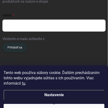
produktoch na našom e-shope.
EMAIL
Vložením e-mailu súhlasíte s
podmienkami ochrany osobných údajov
Prihlásiť sa
KONTAKT
info
@
oslavanslovakia.sk
Tento web používa súbory cookie. Ďalším prechádzaním
tohto webu vyjadrujete súhlas s ich používaním. Viac
+421 945 460 201
informácií
tu
.
Nastavenie