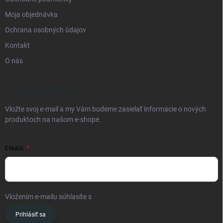
Moja objednávka
Ochrana osobných údajov
Kontakt
O nás
ODOBERAŤ NEWSLETTER
Vložte svoj e-mail a my Vám budeme zasielať informácie o nových
produktoch na našom e-shope.
EMAIL
Vložením e-mailu súhlasíte s
podmienkami ochrany osobných údajov
Prihlásiť sa