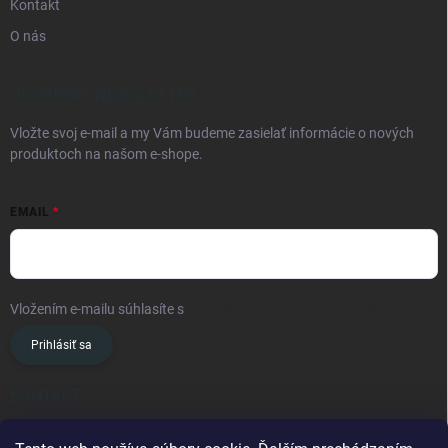
Kontakt
O nás
ODOBERAŤ NEWSLETTER
Vložte svoj e-mail a my Vám budeme zasielať informácie o nových
produktoch na našom e-shope.
EMAIL
Vložením e-mailu súhlasíte s
podmienkami ochrany osobných údajov
Prihlásiť sa
KONTAKT
info
@
oslavanslovakia.sk