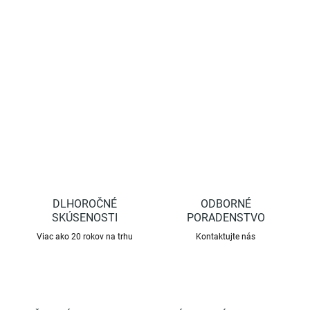
Káblik slúži na napájanie zdrojových odpudzovačov Deramax z 12
V akumulátora. Dĺžka kábliku je 1,5 m.
DETAILNÉ INFORMÁCIE
OPÝTAŤ SA
STRÁŽIŤ
DLHOROČNÉ
ODBORNÉ
SKÚSENOSTI
PORADENSTVO
Viac ako 20 rokov na trhu
Kontaktujte nás