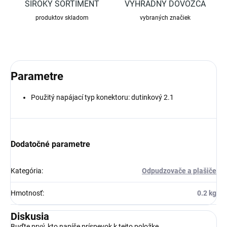
ŠIROKÝ SORTIMENT
VÝHRADNÝ DOVOZCA
produktov skladom
vybraných značiek
Parametre
Použitý napájací typ konektoru: dutinkový 2.1
Dodatočné parametre
Kategória
:
Odpudzovače a plašiče
Hmotnosť
:
0.2 kg
Diskusia
Buďte prvý, kto napíše príspevok k tejto položke.