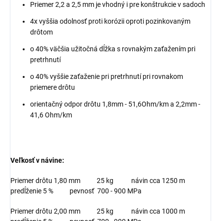
Priemer 2,2 a 2,5 mm je vhodný i pre konštrukcie v sadoch
4x vyššia odolnosť proti korózii oproti pozinkovaným
drôtom
o 40% väčšia užitočná dĺžka s rovnakým zaťažením pri
pretrhnutí
o 40% vyššie zaťaženie pri pretrhnutí pri rovnakom
priemere drôtu
orientačný odpor drôtu 1,8mm - 51,6Ohm/km a 2,2mm -
41,6 Ohm/km
Veľkosť v návine:
Priemer drôtu 1,80 mm 25 kg návin cca 1250 m
predĺženie 5 % pevnosť 700 - 900 MPa
Priemer drôtu 2,00 mm 25 kg návin cca 1000 m