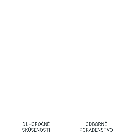
−
+
Pridať do košíka
Drôt od spoločnosti Bekeart BEZINAL PLUS je napínací drôt, ktorý
bol vyvinutý pre potreby pestovateľov vo vinohradoch a ovocných
sadoch. Má vysokopevnostné jadro so zdokonaleným zinkovo -
hliníkovým povlakom Bezinal® 2000.
DETAILNÉ INFORMÁCIE
OPÝTAŤ SA
STRÁŽIŤ
DLHOROČNÉ
ODBORNÉ
SKÚSENOSTI
PORADENSTVO