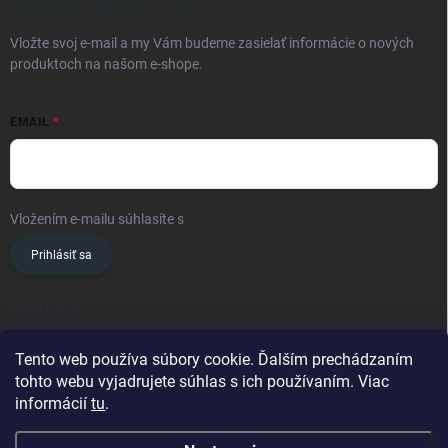
ODOBERAŤ NEWSLETTER
Vložte svoj e-mail a my Vám budeme zasielať informácie o nových
produktoch na našom e-shope.
EMAIL
Vložením e-mailu súhlasíte s
podmienkami ochrany osobných údajov
Prihlásiť sa
KONTAKT
info
@
oslavanslovakia.sk
Tento web používa súbory cookie. Ďalším prechádzaním
tohto webu vyjadrujete súhlas s ich používaním. Viac
+421 945 460 201
informácií
tu
.