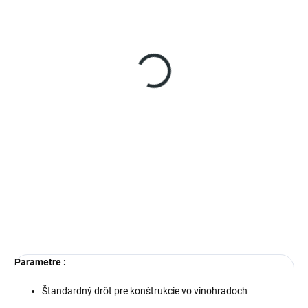
NIE JE SKLADOM (DO 14-21 DNÍ)
Fixačná spona opornej
tyčky Sticofix R + S
(balenie 500 ks)
€34,92
od
Detail
Fixačná spona z pozinkovaného
pružinové oceľového drôtu, ktorá
sa používa na vodorovné pevné
uchytenie opornej tyčky k
vodiacemu drôtu. Tým sa
zabezpečí vypestovanie
rovného...
Parametre :
Štandardný drôt pre konštrukcie vo vinohradoch