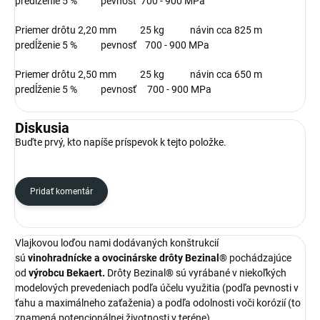
predĺženie 5 % pevnosť 700 - 900 MPa
Priemer drôtu 2,20 mm 25 kg návin cca 825 m
predĺženie 5 % pevnosť 700 - 900 MPa
Priemer drôtu 2,50 mm 25 kg návin cca 650 m
predĺženie 5 % pevnosť 700 - 900 MPa
Diskusia
Buďte prvý, kto napíše príspevok k tejto položke.
Pridať komentár
Vlajkovou loďou nami dodávaných konštrukcií
sú
vinohradnícke a ovocinárske drôty Bezinal®
pochádzajúce
od
výrobcu Bekaert.
Drôty Bezinal
®
sú vyrábané v niekoľkých
modelových prevedeniach podľa účelu využitia (podľa pevnosti v
ťahu a maximálneho zaťaženia) a podľa odolnosti voči korózií (to
znamená potencionálnej životnosti v teréne).