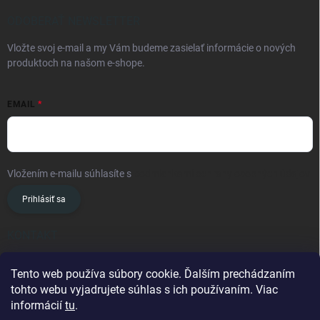
ODOBERAŤ NEWSLETTER
Vložte svoj e-mail a my Vám budeme zasielať informácie o nových
produktoch na našom e-shope.
EMAIL
Vložením e-mailu súhlasíte s
podmienkami ochrany osobných údajov
Prihlásiť sa
KONTAKT
info
@
oslavanslovakia.sk
Tento web používa súbory cookie. Ďalším prechádzaním
tohto webu vyjadrujete súhlas s ich používaním. Viac
+421 945 460 201
informácií
tu
.