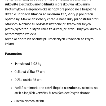
rukoväte
z extrudovaného
hliníka
s práškovým lakovaním.
Protišmykové a ergonomické úchopy pre pohodlné a bezpečné
držanie. Strihacia
hlavica so sklonom 13 °
, ktorý je pre prácu
optimálny. Mäkké absorbéry chránia Vaše ruky pri dostrihu proti
otrasom. Nožnice sú obzvlášť užitočné pri tvarovaní živých
plotov, vytváraní čistých línií a zakrivení, pri strihu bujných kríkov a
neforemných vetiev a
rovnako dobre ich oceníte pri umeleckých kreáciách so živými
kríkmi.
Parametre:
Hmotnosť
1,02 kg
Celková
dĺžka
57 cm
Dĺžka ostria 25 cm
Veľké a mimoriadne
ostré čepele s ozubenou
sekciou na
strih silnejších vetvičiek či tenkých oceľových drôtov
Skvelá čistota strihu.