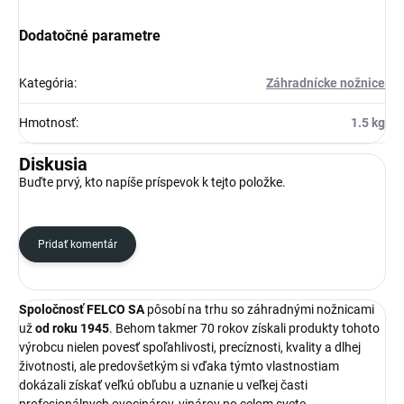
Dodatočné parametre
Kategória
:
Záhradnícke nožnice
Hmotnosť
:
1.5 kg
Diskusia
Buďte prvý, kto napíše príspevok k tejto položke.
Pridať komentár
Spoločnosť FELCO SA
pôsobí na trhu so záhradnými nožnicami
už
od roku 1945
. Behom takmer 70 rokov získali produkty tohoto
výrobcu nielen povesť spoľahlivosti, precíznosti, kvality a dlhej
životnosti, ale predovšetkým si vďaka týmto vlastnostiam
dokázali získať veľkú obľubu a uznanie u veľkej časti