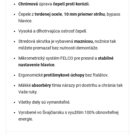
Chrómová
úprava
čepelí proti korózii.
Čepele z
tvrdenej ocele
,
10 mm priemer strihu
, bypass
hlavice.
Vysoká a dlhotrvajúca ostrosť čepelí.
Stredová skrutka je vybavená
maznicou,
nožnice tak
môžete premazať bez nutnosti demontáže.
Mikrometrický systém FELCO pre presné a
stabilné
nastavenie hlavice
.
Ergonomické
protišmykové úchopy
bez ftalátov.
Mäkké
absorbéry
tlmia nárazy pri dostrihu a chránia tak
Vaše ruky.
Všetky diely sú vymeniteľné.
Vyrobené vo Švajčiarsku s využitím 100% obnoviteľnej
energie.