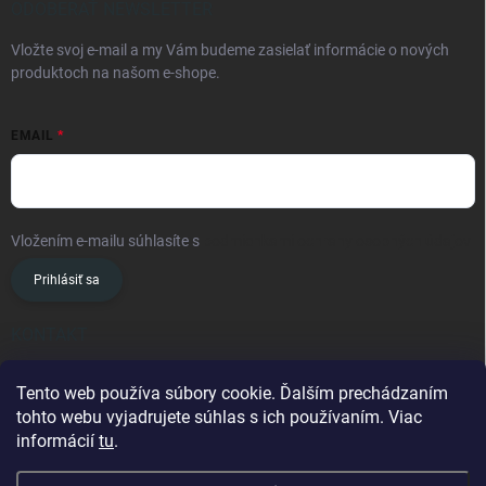
ODOBERAŤ NEWSLETTER
Vložte svoj e-mail a my Vám budeme zasielať informácie o nových
produktoch na našom e-shope.
EMAIL
Vložením e-mailu súhlasíte s
podmienkami ochrany osobných údajov
Prihlásiť sa
KONTAKT
info
@
oslavanslovakia.sk
Tento web používa súbory cookie. Ďalším prechádzaním
tohto webu vyjadrujete súhlas s ich používaním. Viac
+421 945 460 201
informácií
tu
.