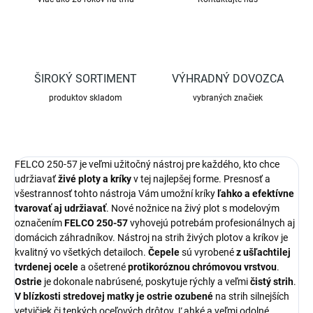
ŠIROKÝ SORTIMENT
VÝHRADNÝ DOVOZCA
produktov skladom
vybraných značiek
FELCO 250-57 je veľmi užitočný nástroj pre každého, kto chce
udržiavať
živé ploty a kríky
v tej najlepšej forme. Presnosť a
všestrannosť tohto nástroja Vám umožní kríky
ľahko a efektívne
tvarovať aj udržiavať
. Nové nožnice na živý plot s modelovým
označením
FELCO 250-57
vyhovejú potrebám profesionálnych aj
domácich záhradníkov. Nástroj na strih živých plotov a kríkov je
kvalitný vo všetkých detailoch.
Čepele
sú vyrobené
z ušľachtilej
tvrdenej ocele
a ošetrené
protikoróznou chrómovou vrstvou
.
Ostrie
je dokonale nabrúsené, poskytuje rýchly a veľmi
čistý strih
.
V blízkosti stredovej matky je ostrie ozubené
na strih silnejších
vetvičiek či tenkých oceľových drôtov. Ľahké a veľmi odolné