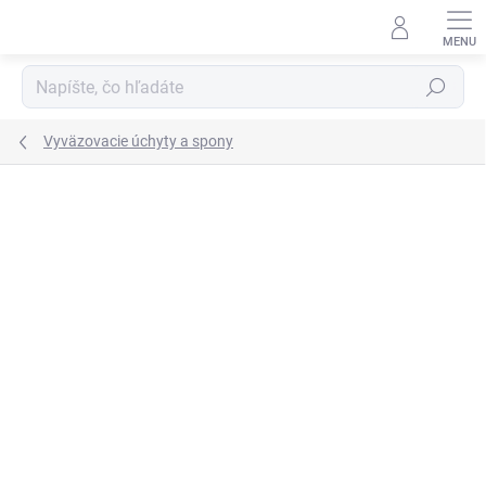
Prejsť
na
obsah
Hľadať
Vyväzovacie úchyty a spony
Neohodnotené
Podrobnosti hodnotenia
ZNAČKA:
WWDKS