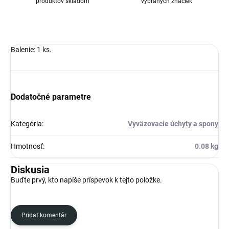
produktov skladom
vybraných značiek
Balenie: 1 ks.
Dodatočné parametre
Kategória
:
Vyväzovacie úchyty a spony
Hmotnosť
:
0.08 kg
Diskusia
Buďte prvý, kto napíše príspevok k tejto položke.
Pridať komentár