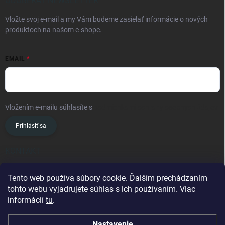
ODOBERAŤ NEWSLETTER
Vložte svoj e-mail a my Vám budeme zasielať informácie o nových
produktoch na našom e-shope.
EMAIL
Vložením e-mailu súhlasíte s
podmienkami ochrany osobných údajov
Prihlásiť sa
KONTAKT
info
@
oslavanslovakia.sk
Tento web používa súbory cookie. Ďalším prechádzaním
tohto webu vyjadrujete súhlas s ich používaním. Viac
+421 945 460 201
informácií
tu
.
Nastavenie