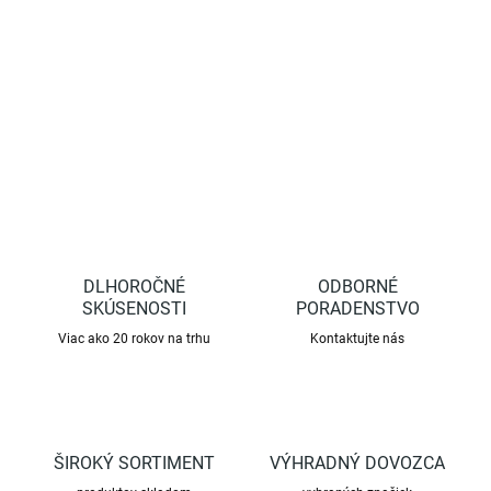
rastliny. Vhodná pre kmienok do ? 70 mm.
DETAILNÉ INFORMÁCIE
OPÝTAŤ SA
STRÁŽIŤ
DLHOROČNÉ
ODBORNÉ
SKÚSENOSTI
PORADENSTVO
Viac ako 20 rokov na trhu
Kontaktujte nás
ŠIROKÝ SORTIMENT
VÝHRADNÝ DOVOZCA