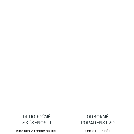
−
+
Pridať do košíka
Pevná a kvalitná ochranná sieť vynikajúca na ochranu proti
vtákom. Taktiež vďakapevnosti materiálu a veľkosti ôk 0,9 x 0,7
cm je aj vhodnou ochranou pred krupobitím. Sieť je vhodná na
opätovné použitie.
DETAILNÉ INFORMÁCIE
OPÝTAŤ SA
STRÁŽIŤ
DLHOROČNÉ
ODBORNÉ
SKÚSENOSTI
PORADENSTVO
Viac ako 20 rokov na trhu
Kontaktujte nás