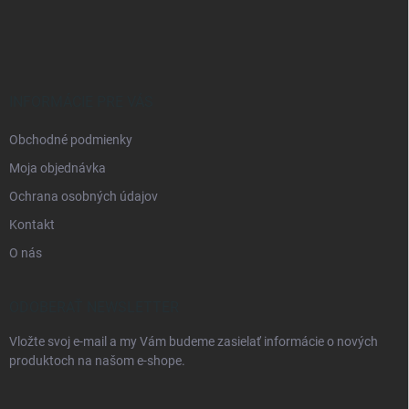
á
p
ä
t
i
e
INFORMÁCIE PRE VÁS
Obchodné podmienky
Moja objednávka
Ochrana osobných údajov
Kontakt
O nás
ODOBERAŤ NEWSLETTER
Vložte svoj e-mail a my Vám budeme zasielať informácie o nových
produktoch na našom e-shope.