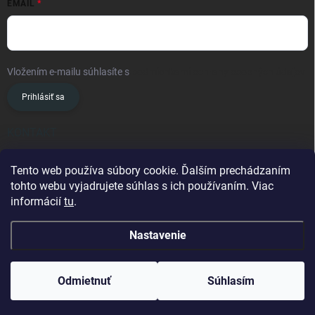
EMAIL
Vložením e-mailu súhlasíte s
podmienkami ochrany osobných údajov
Prihlásiť sa
KONTAKT
info
@
oslavanslovakia.sk
Tento web používa súbory cookie. Ďalším prechádzaním
tohto webu vyjadrujete súhlas s ich používaním. Viac
+421 945 460 201
informácií
tu
.
Nastavenie
Copyright 2026
OSLAVAN SLOVAKIA
. Všetky práva vyhradené.
Odmietnuť
Súhlasím
Vytvoril Shoptet