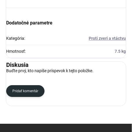
Dodatočné parametre
Kategória
:
Proti zveri a vtáctvu
Hmotnosť
:
7.5 kg
Diskusia
Buďte prvý, kto napíše príspevok k tejto položke.
Pridať komentár
Z