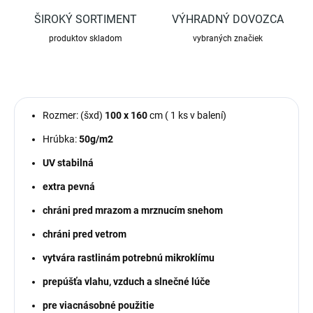
ŠIROKÝ SORTIMENT
VÝHRADNÝ DOVOZCA
produktov skladom
vybraných značiek
Rozmer: (šxd)
100 x 160
cm ( 1 ks v balení)
Hrúbka:
50g/m2
UV stabilná
extra pevná
chráni pred mrazom a mrznucím snehom
chráni pred vetrom
vytvára rastlinám potrebnú mikroklímu
prepúšťa vlahu, vzduch a slnečné lúče
pre viacnásobné použitie