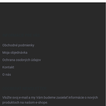
Z
á
p
ä
t
i
e
INFORMÁCIE PRE VÁS
Obchodné podmienky
Moja objednávka
Ochrana osobných údajov
Kontakt
O nás
ODOBERAŤ NEWSLETTER
Vložte svoj e-mail a my Vám budeme zasielať informácie o nových
produktoch na našom e-shope.