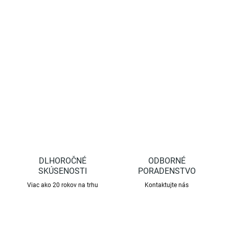
na jeseň a v zime. Rastlina má pod návlekom dostatok svetla,
vlahy aj vzduchu. Návlek jednoducho natiahneme na rastlinu a v
spodnej časti utiahneme šnúrkou, ktorá je súčasťou výrobku. Po
použití návlek vyčistíte, uskladníte pre jeho ďalšie použitie
DETAILNÉ INFORMÁCIE
OPÝTAŤ SA
STRÁŽIŤ
DLHOROČNÉ
ODBORNÉ
SKÚSENOSTI
PORADENSTVO
Viac ako 20 rokov na trhu
Kontaktujte nás