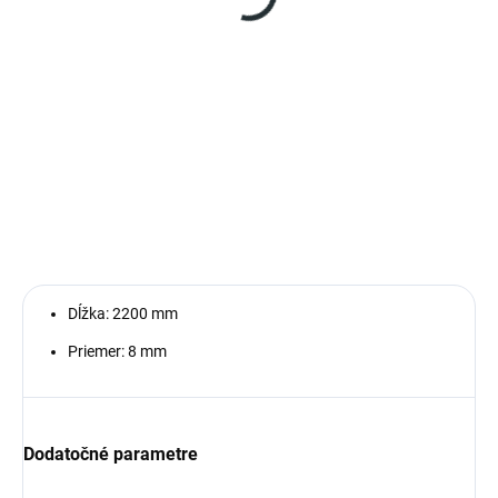
Do košíka
Dvojramenný držiak na tyčka
kokový o priemere 8 mm a dĺžka
ramien je 12 cm. Držiak obsahuje
maticu a skrutku 8x20 mm.
Držiak sa inštaľuje na stĺpik
pomocou skrutky a do otvorov...
Dĺžka: 2200 mm
Priemer: 8 mm
Dodatočné parametre