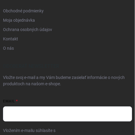
Obchodné podmienky
Moja objednávka
Ochrana osobných údajov
Kontakt
O nás
ODOBERAŤ NEWSLETTER
Vložte svoj e-mail a my Vám budeme zasielať informácie o nových
produktoch na našom e-shope.
EMAIL
Vložením e-mailu súhlasíte s
podmienkami ochrany osobných údajov