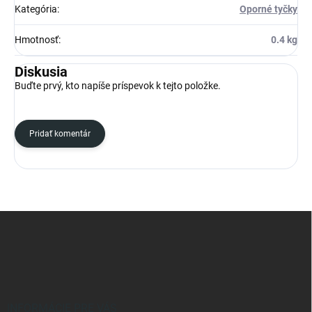
Kategória
:
Oporné tyčky
Hmotnosť
:
0.4 kg
Diskusia
Buďte prvý, kto napíše príspevok k tejto položke.
Pridať komentár
Z
á
p
ä
t
i
e
INFORMÁCIE PRE VÁS