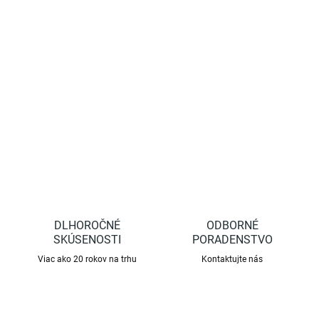
oporná tyčka k rastlinám. Taktiež je vhodná pri stavbe elektrických
ohradníkov. Pri manipulácii sa odporúča použiť ochranné
rukavice. Ak tyčky používate pri inštalácii protikrúpovej siete je
vhodné použiť
držiak na tyčky
.
DETAILNÉ INFORMÁCIE
OPÝTAŤ SA
STRÁŽIŤ
DLHOROČNÉ
ODBORNÉ
SKÚSENOSTI
PORADENSTVO
Viac ako 20 rokov na trhu
Kontaktujte nás