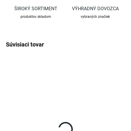
ŠIROKÝ SORTIMENT
VÝHRADNÝ DOVOZCA
produktov skladom
vybraných značiek
Súvisiaci tovar
SKLADOM
(>5 KS)
Dvojramenný držiak na
tyčky
€4,92