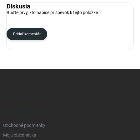
Diskusia
Buďte prvý, kto napíše príspevok k tejto položke.
Pridať komentár
Z
á
p
ä
t
i
e
INFORMÁCIE PRE VÁS
Obchodné podmienky
Moja objednávka