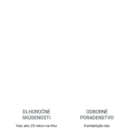
cena:
−
+
Pridať do košíka
Kyprič "pazúrik" s tromi hrotmi a kvalitnou drevenou násadou.
Ostrie je tvarované lisovaním. Povrchová úprava: prášková farba.
DETAILNÉ INFORMÁCIE
OPÝTAŤ SA
STRÁŽIŤ
DLHOROČNÉ
ODBORNÉ
SKÚSENOSTI
PORADENSTVO
Viac ako 20 rokov na trhu
Kontaktujte nás