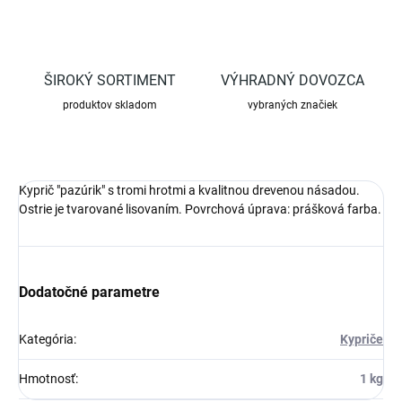
ŠIROKÝ SORTIMENT
VÝHRADNÝ DOVOZCA
produktov skladom
vybraných značiek
Kyprič "pazúrik" s tromi hrotmi a kvalitnou drevenou násadou.
Ostrie je tvarované lisovaním. Povrchová úprava: prášková farba.
Dodatočné parametre
Kategória
:
Kypriče
Hmotnosť
:
1 kg