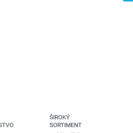
−
+
Pridať do košíka
ožka pod kolená FELCO 712 poskytuje pohodlie a ochranu
en pri kľačaní, ideálna pre práce v záhrade alebo okolo
. Podložka je vyrobená z kvalitnej gumovej peny, ktorá si
ováva svoj tvar a neabsorbuje tekutiny. Podložka sa ľahko
áša a uskladnenie je tiež jednoduché.
ILNÉ INFORMÁCIE
OPÝTAŤ SA
STRÁŽIŤ
ŠIROKÝ
STVO
SORTIMENT