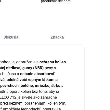
s
produktov skladom
Diskusia
Značka
pohodlie, odpruženie a
ochranu kolien
tej nitrilovej gumy (NBR)
peny s
behu času a
nebude absorbovať
vá, odolná voči ropným látkam a
povrchoch, betóne, mriežke, štrku a
odlnú oporu kolien bez toho, aby si
FELCO 712 je skvelé ako záhradné
pred bežnými poraneniami kolien tým,
väť umožňuje jednoduchú prepravu a