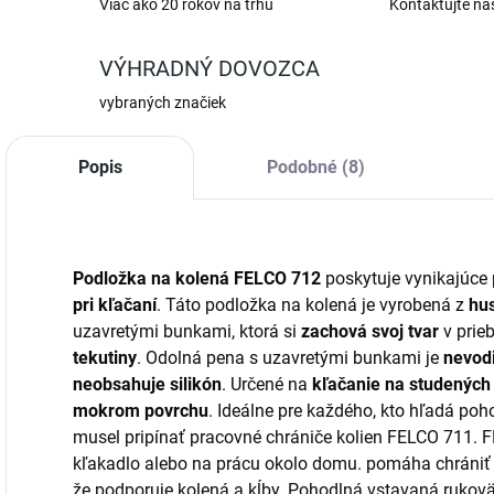
Viac ako 20 rokov na trhu
Kontaktujte ná
VÝHRADNÝ DOVOZCA
vybraných značiek
Popis
Podobné (8)
Podložka na kolená FELCO 712
poskytuje vynikajúce 
pri
kľačaní
. Táto podložka na kolená je vyrobená z
hus
uzavretými bunkami, ktorá si
zachová svoj tvar
v prie
tekutiny
. Odolná pena s uzavretými bunkami je
nevodi
neobsahuje silikón
. Určené na
kľačanie na studených 
mokrom povrchu
. Ideálne pre každého, kto hľadá poh
musel pripínať pracovné chrániče kolien FELCO 711. 
kľakadlo alebo na prácu okolo domu. pomáha chrániť 
že podporuje kolená a kĺby. Pohodlná vstavaná ruko