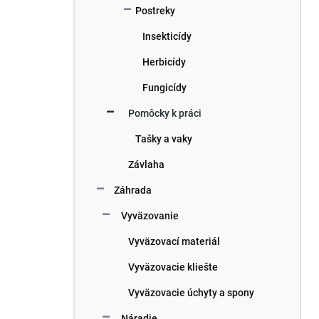
Postreky
Insekticídy
Herbicídy
Fungicídy
Pomôcky k práci
Tašky a vaky
Závlaha
Záhrada
Vyväzovanie
Vyväzovací materiál
Vyväzovacie kliešte
Vyväzovacie úchyty a spony
Náradie