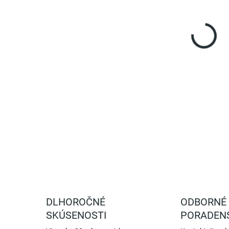
Podl
koli
domu
zach
pren
DETA
DLHOROČNÉ
ODBORNÉ
SKÚSENOSTI
PORADEN