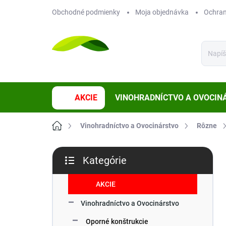
Prejsť
Obchodné podmienky
Moja objednávka
Ochran
na
obsah
AKCIE
VINOHRADNÍCTVO A OVOCIN
Domov
Vinohradníctvo a Ovocinárstvo
Rôzne
B
Kategórie
o
Preskočiť
č
kategórie
n
AKCIE
ý
Vinohradníctvo a Ovocinárstvo
p
a
Oporné konštrukcie