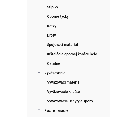
n
e
Stĺpiky
l
Oporné tyčky
Kotvy
Drôty
Spojovací materiál
Inštalácia opornej konštrukcie
Ostatné
Vyväzovanie
Vyväzovací materiál
Vyväzovacie kliešte
Vyväzovacie úchyty a spony
Ručné náradie