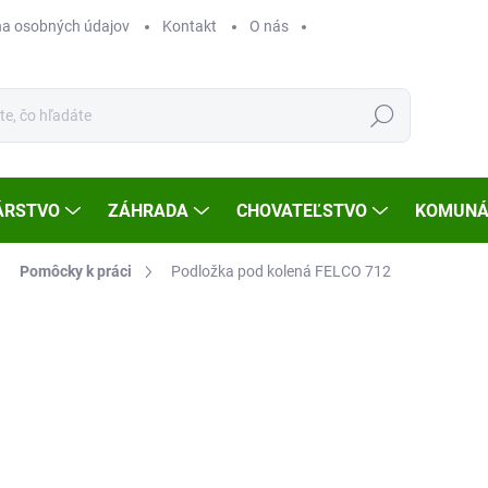
a osobných údajov
Kontakt
O nás
Hľadať
ÁRSTVO
ZÁHRADA
CHOVATEĽSTVO
KOMUNÁ
Pomôcky k práci
Podložka pod kolená FELCO 712
Neohodnotené
Podrobnosti hodnotenia
ZNAČKA
€3
Jedn
SK
cena