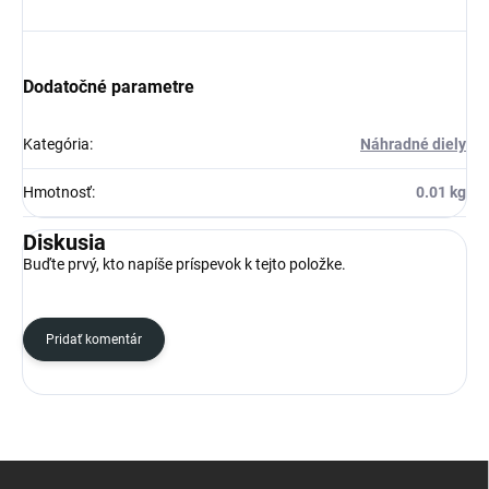
Dodatočné parametre
Kategória
:
Náhradné diely
Hmotnosť
:
0.01 kg
Diskusia
Buďte prvý, kto napíše príspevok k tejto položke.
Pridať komentár
Z