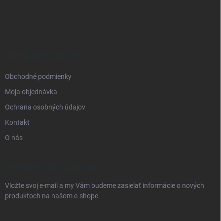
á
p
ä
t
i
e
INFORMÁCIE PRE VÁS
Obchodné podmienky
Moja objednávka
Ochrana osobných údajov
Kontakt
O nás
ODOBERAŤ NEWSLETTER
Vložte svoj e-mail a my Vám budeme zasielať informácie o nových
produktoch na našom e-shope.