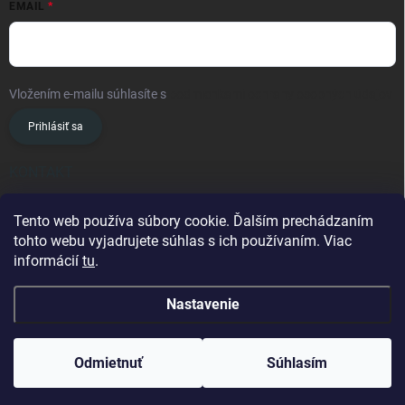
EMAIL
Vložením e-mailu súhlasíte s
podmienkami ochrany osobných údajov
Prihlásiť sa
KONTAKT
info
@
oslavanslovakia.sk
Tento web používa súbory cookie. Ďalším prechádzaním
tohto webu vyjadrujete súhlas s ich používaním. Viac
+421 945 460 201
informácií
tu
.
Nastavenie
Copyright 2026
OSLAVAN SLOVAKIA
. Všetky práva vyhradené.
Odmietnuť
Súhlasím
Vytvoril Shoptet