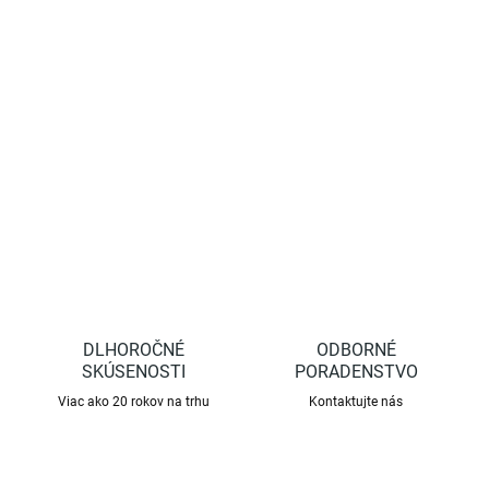
−
+
Pridať do košíka
Včelárky refraktometer na jednoduché a rýchle stanovenie obsahu
vody v mede, cukornatosti a hustoty medu.
DETAILNÉ INFORMÁCIE
OPÝTAŤ SA
STRÁŽIŤ
DLHOROČNÉ
ODBORNÉ
SKÚSENOSTI
PORADENSTVO
Viac ako 20 rokov na trhu
Kontaktujte nás