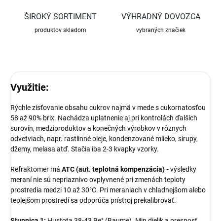
ŠIROKÝ SORTIMENT
VÝHRADNÝ DOVOZCA
produktov skladom
vybraných značiek
Využitie:
Rýchle zisťovanie obsahu cukrov najmä v mede s cukornatosťou
58 až 90% brix. Nachádza uplatnenie aj pri kontrolách ďalších
surovín, medziproduktov a konečných výrobkov v rôznych
odvetviach, napr. rastlinné oleje, kondenzované mlieko, sirupy,
džemy, melasa atď. Stačia iba 2-3 kvapky vzorky.
Refraktomer má
ATC (aut. teplotná kompenzácia) -
výsledky
meraní nie sú nepriaznivo ovplyvnené pri zmenách teploty
prostredia medzi 10 až 30°C. Pri meraniach v chladnejšom alebo
teplejšom prostredí sa odporúča prístroj prekalibrovať.
Stupnica 1:
Hustota 38-43 Be° (Baume). Min dielik a presnosť