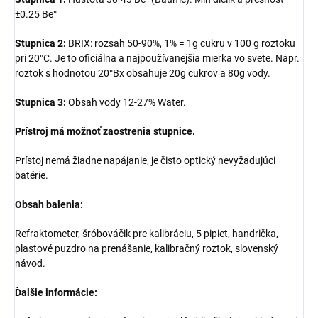
±0.25 Be°
Stupnica 2:
BRIX: rozsah 50-90%, 1% = 1g cukru v 100 g roztoku
pri 20°C. Je to oficiálna a najpoužívanejšia mierka vo svete. Napr.
roztok s hodnotou 20°Bx obsahuje 20g cukrov a 80g vody.
Stupnica 3:
Obsah vody 12-27% Water.
Prístroj má možnoť zaostrenia stupnice.
Prístoj nemá žiadne napájanie, je čisto optický nevyžadujúci
batérie.
Obsah balenia:
Refraktometer, šróbováčik pre kalibráciu, 5 pipiet, handrička,
plastové puzdro na prenášanie, kalibračný roztok, slovenský
návod.
Ďalšie informácie: