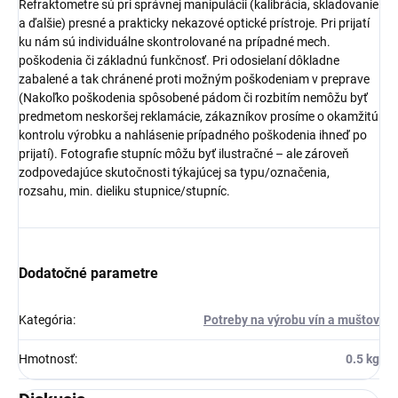
Refraktometre sú pri správnej manipulácii (kalibrácia, skladovanie
a ďalšie) presné a prakticky nekazové optické prístroje. Pri prijatí
ku nám sú individuálne skontrolované na prípadné mech.
poškodenia či základnú funkčnosť. Pri odosielaní dôkladne
zabalené a tak chránené proti možným poškodeniam v preprave
(Nakoľko poškodenia spôsobené pádom či rozbitím nemôžu byť
predmetom neskoršej reklamácie, zákazníkov prosíme o okamžitú
kontrolu výrobku a nahlásenie prípadného poškodenia ihneď po
prijatí). Fotografie stupníc môžu byť ilustračné – ale zároveň
zodpovedajúce skutočnosti týkajúcej sa typu/označenia,
rozsahu, min. dieliku stupnice/stupníc.
Dodatočné parametre
Kategória
:
Potreby na výrobu vín a muštov
Hmotnosť
:
0.5 kg