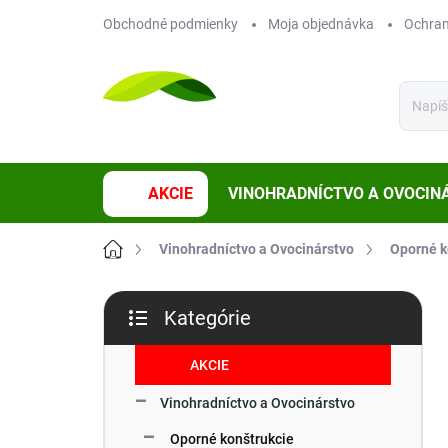
Prejsť
Obchodné podmienky
Moja objednávka
Ochran
na
obsah
AKCIE
VINOHRADNÍCTVO A OVOCIN
Domov
Vinohradníctvo a Ovocinárstvo
Oporné k
B
Kategórie
o
Preskočiť
č
kategórie
n
AKCIE
ý
Vinohradníctvo a Ovocinárstvo
p
a
Oporné konštrukcie