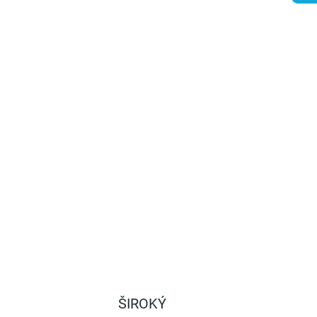
−
+
Pridať do košíka
nkovaná rozperná tyč pre koncové stĺpiky leova 90 OBST.
ILNÉ INFORMÁCIE
OPÝTAŤ SA
STRÁŽIŤ
ŠIROKÝ