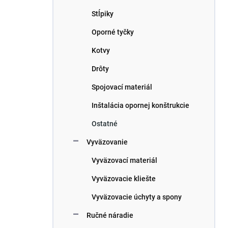
n
e
Stĺpiky
l
Oporné tyčky
Kotvy
Drôty
Spojovací materiál
Inštalácia opornej konštrukcie
Ostatné
Vyväzovanie
Vyväzovací materiál
Vyväzovacie kliešte
Vyväzovacie úchyty a spony
Ručné náradie