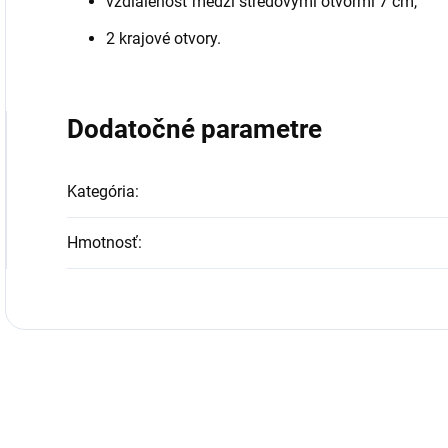
vzdialenosť medzi stredovými otvormi 7 cm,
2 krajové otvory.
Dodatočné parametre
Kategória
:
Hmotnosť
: