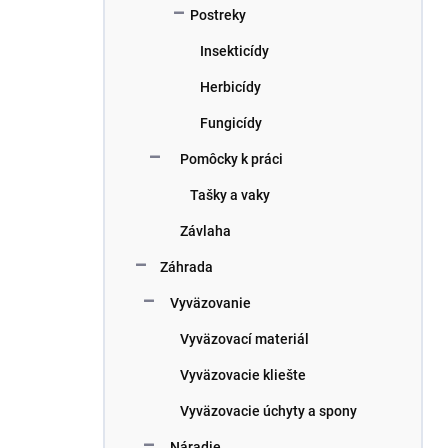
Postreky
Insekticídy
Herbicídy
Fungicídy
Pomôcky k práci
Tašky a vaky
Závlaha
Záhrada
Vyväzovanie
Vyväzovací materiál
Vyväzovacie kliešte
Vyväzovacie úchyty a spony
Náradie