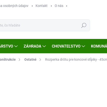
a osobných údajov
Kontakt
O nás
Hľadať
ÁRSTVO
ZÁHRADA
CHOVATEĽSTVO
KOMUNÁ
onštrukcie
Ostatné
Rozperka drôtu pre koncové stĺpiky - 45c
Neohodnotené
Podrobnosti hodnotenia
ZNAČKA
€6
Jedn
SK
cena