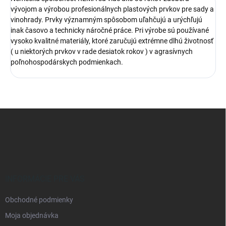
vývojom a výrobou profesionálnych plastových prvkov pre sady a
vinohrady. Prvky významným spôsobom uľahčujú a urýchľujú
inak časovo a technicky náročné práce. Pri výrobe sú používané
vysoko kvalitné materiály, ktoré zaručujú extrémne dlhú životnosť
( u niektorých prvkov v rade desiatok rokov ) v agrasívnych
poľnohospodárskych podmienkach.
Z
á
p
ä
t
i
e
INFORMÁCIE PRE VÁS
Obchodné podmienky
Moja objednávka