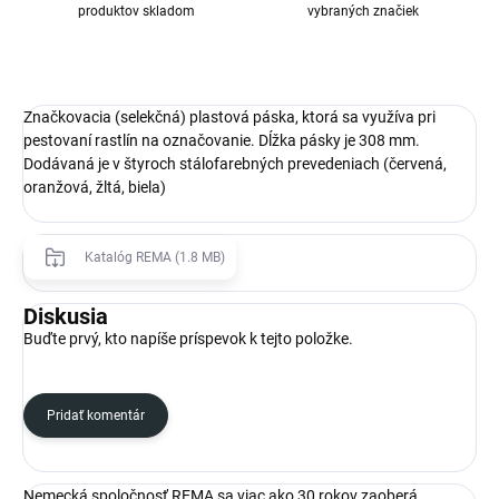
produktov skladom
vybraných značiek
Značkovacia (selekčná) plastová páska, ktorá sa využíva pri
pestovaní rastlín na označovanie. Dĺžka pásky je 308 mm.
Dodávaná je v štyroch stálofarebných prevedeniach (červená,
oranžová, žltá, biela)
Katalóg REMA (1.8 MB)
Diskusia
Buďte prvý, kto napíše príspevok k tejto položke.
Pridať komentár
Nemecká spoločnosť REMA sa viac ako 30 rokov zaoberá