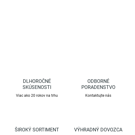
Značkovacia (selekčná) plastová páska, ktorá sa využíva pri
pestovaní rastlín na označovanie...
DETAILNÉ INFORMÁCIE
OPÝTAŤ SA
STRÁŽIŤ
DLHOROČNÉ
ODBORNÉ
SKÚSENOSTI
PORADENSTVO
Viac ako 20 rokov na trhu
Kontaktujte nás
ŠIROKÝ SORTIMENT
VÝHRADNÝ DOVOZCA