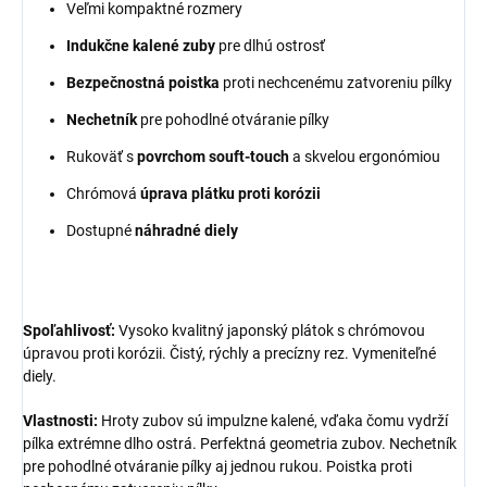
Veľmi kompaktné rozmery
Indukčne kalené zuby
pre dlhú ostrosť
Bezpečnostná poistka
proti nechcenému zatvoreniu pílky
Nechetník
pre pohodlné otváranie pílky
Rukoväť s
povrchom souft-touch
a skvelou ergonómiou
Chrómová
úprava plátku proti korózii
Dostupné
náhradné diely
Spoľahlivosť:
Vysoko kvalitný japonský plátok s chrómovou
úpravou proti korózii. Čistý, rýchly a precízny rez. Vymeniteľné
diely.
Vlastnosti:
Hroty zubov sú impulzne kalené, vďaka čomu vydrží
pílka extrémne dlho ostrá. Perfektná geometria zubov. Nechetník
pre pohodlné otváranie pílky aj jednou rukou. Poistka proti