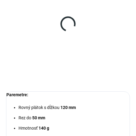
SKLADOM
(>5 KS)
FELCO 601/3 plát
€20,39
Do košíka
Náhradný diel FELCO 601/3 - plát
Paremetre:
Rovný plátok s dĺžkou
120 mm
Rez do
50 mm
Hmotnosť
140 g