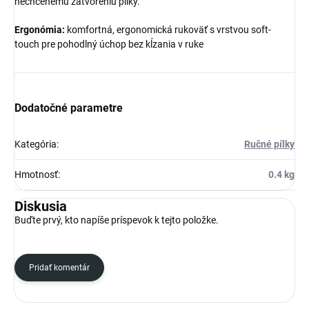
nechcenému zatvoreniu pílky.
Ergonómia:
komfortná, ergonomická rukoväť s vrstvou soft-
touch pre pohodlný úchop bez kĺzania v ruke
Dodatočné parametre
Kategória
:
Ručné pílky
Hmotnosť
:
0.4 kg
Diskusia
Buďte prvý, kto napíše príspevok k tejto položke.
Pridať komentár