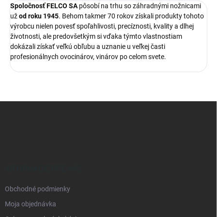
Spoločnosť FELCO SA
pôsobí na trhu so záhradnými nožnicami
už
od roku 1945
. Behom takmer 70 rokov získali produkty tohoto
výrobcu nielen povesť spoľahlivosti, precíznosti, kvality a dlhej
životnosti, ale predovšetkým si vďaka týmto vlastnostiam
dokázali získať veľkú obľubu a uznanie u veľkej časti
profesionálnych ovocinárov, vinárov po celom svete.
Z
á
p
ä
t
i
e
INFORMÁCIE PRE VÁS
Obchodné podmienky
Moja objednávka