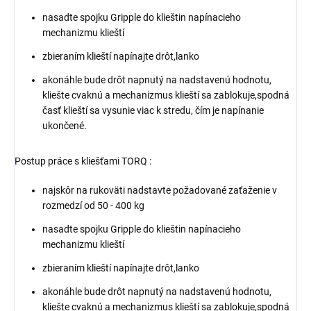
nasadte spojku Gripple do klieštin napínacieho
mechanizmu klieští
zbieraním klieští napínajte drôt,lanko
akonáhle bude drôt napnutý na nadstavenú hodnotu,
kliešte cvaknú a mechanizmus klieští sa zablokuje,spodná
časť klieští sa vysunie viac k stredu, čím je napínanie
ukončené.
Postup práce s kliešťami TORQ :
najskôr na rukoväti nadstavte požadované zaťaženie v
rozmedzí od 50 - 400 kg
nasadte spojku Gripple do klieštin napínacieho
mechanizmu klieští
zbieraním klieští napínajte drôt,lanko
akonáhle bude drôt napnutý na nadstavenú hodnotu,
kliešte cvaknú a mechanizmus klieští sa zablokuje,spodná