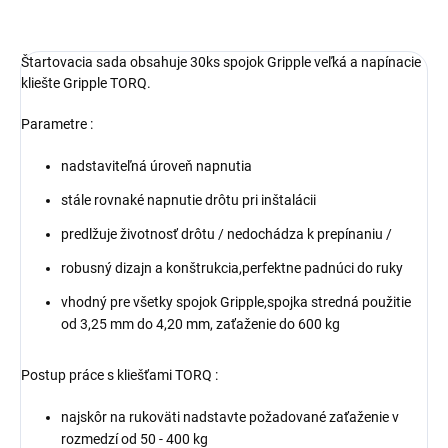
Štartovacia sada obsahuje 30ks spojok Gripple veľká a napínacie
kliešte Gripple TORQ.
Parametre :
nadstaviteľná úroveň napnutia
stále rovnaké napnutie drôtu pri inštalácii
predlžuje životnosť drôtu / nedochádza k prepínaniu /
robusný dizajn a konštrukcia,perfektne padnúci do ruky
vhodný pre všetky spojok Gripple,spojka stredná použitie
od 3,25 mm do 4,20 mm, zaťaženie do 600 kg
Postup práce s kliešťami TORQ :
najskôr na rukoväti nadstavte požadované zaťaženie v
rozmedzí od 50 - 400 kg