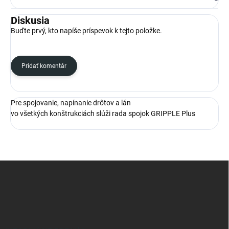
Diskusia
Buďte prvý, kto napíše príspevok k tejto položke.
Pridať komentár
Pre spojovanie, napínanie drôtov a lán
vo všetkých konštrukciách slúži rada spojok GRIPPLE Plus
Z
á
p
ä
t
i