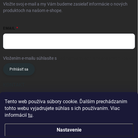
Vložte svoj e-mail a my Vám budeme zasielať informácie o nových
produktoch na našom e-shope.
EMAIL
Vložením e-mailu súhlasíte s
podmienkami ochrany osobných údajov
Prihlásiť sa
KONTAKT
info
@
oslavanslovakia.sk
Tento web používa súbory cookie. Ďalším prechádzaním
tohto webu vyjadrujete súhlas s ich používaním. Viac
+421 945 460 201
informácií
tu
.
Nastavenie