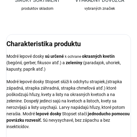
ŠIROKÝ SORTIMENT
VÝHRADNÝ DOVOZCA
produktov skladom
vybraných značiek
Charakteristika produktu
Modré lepové dosky
sú určené
okrasných kvetín
k ochrane
(begónií, gerber, fikusov atď.) a
zeleniny
(paradajok, uhoriek,
kapusty, paprík atď.)
Modré lepové dosky Stopset slúži k odchytu strapiek,(strapka
západná, strapka záhradná, strapka chmeľová atď.) ktoré
poškodzujú hľuzy, kvety a listy na okrasných kvetoch a na
zelenine. Dospelý jedinci sajú na kvetoch a listoch, kvety sa
nerozvíjajú a listy usychajú. Larvy napádajú hľuzy, ktoré potom
nerašia. Modré
lepové dosky
Stopset stačí
jednoducho pomocou
povrázku rozvesiť.
Sú nevysychavé, bez zápachu a bez
insekticídov.