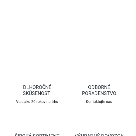
Modré lepové dosky Stopset slúžia k odchytu strapiek, ktoré
poškodzujú hľuzy, kvety a listy na okrasných kvetoch a na
zelenine.
DETAILNÉ INFORMÁCIE
OPÝTAŤ SA
STRÁŽIŤ
DLHOROČNÉ
ODBORNÉ
SKÚSENOSTI
PORADENSTVO
Viac ako 20 rokov na trhu
Kontaktujte nás