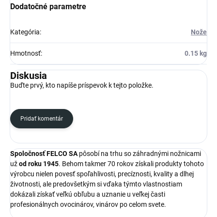
Dodatočné parametre
Kategória
:
Nože
Hmotnosť
:
0.15 kg
Diskusia
Buďte prvý, kto napíše príspevok k tejto položke.
Pridať komentár
Spoločnosť FELCO SA
pôsobí na trhu so záhradnými nožnicami
už
od roku 1945
. Behom takmer 70 rokov získali produkty tohoto
výrobcu nielen povesť spoľahlivosti, precíznosti, kvality a dlhej
životnosti, ale predovšetkým si vďaka týmto vlastnostiam
dokázali získať veľkú obľubu a uznanie u veľkej časti
profesionálnych ovocinárov, vinárov po celom svete.