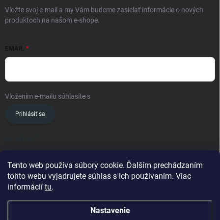
Vložte svoj e-mail a my Vám budeme zasielať informácie o nových
produktoch na našom e-shope.
EMAIL
Vložením e-mailu súhlasíte s
podmienkami ochrany osobných údajov
Prihlásiť sa
KONTAKT
info
@
oslavanslovakia.sk
Tento web používa súbory cookie. Ďalším prechádzaním
tohto webu vyjadrujete súhlas s ich používaním. Viac
+421 945 460 201
informácií
tu
.
Nastavenie