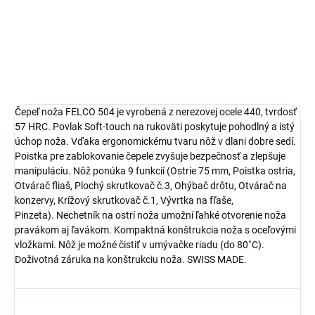
Brúska FELCO 902 - korundová
Brúska FELCO 903 - diamantový
povrch
Čepeľ noža FELCO 504 je vyrobená z nerezovej ocele 440, tvrdosť
57 HRC. Povlak Soft-touch na rukoväti poskytuje pohodlný a istý
úchop noža. Vďaka ergonomickému tvaru nôž v dlani dobre sedí.
Poistka pre zablokovanie čepele zvyšuje bezpečnosť a zlepšuje
manipuláciu. Nôž ponúka 9 funkcií (Ostrie 75 mm, Poistka ostria,
Otvárač fliaš, Plochý skrutkovač č.3, Ohýbač drôtu, Otvárač na
konzervy, Krížový skrutkovač č.1, Vývrtka na fľaše,
Pinzeta). Nechetník na ostrí noža umožní ľahké otvorenie noža
pravákom aj ľavákom. Kompaktná konštrukcia noža s oceľovými
vložkami. Nôž je možné čistiť v umývačke riadu (do 80˚C).
Doživotná záruka na konštrukciu noža. SWISS MADE.