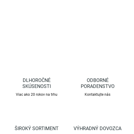
zablokovanie čepele zvyšuje bezpečnosť a zlepšuje manipuláciu.
DETAILNÉ INFORMÁCIE
OPÝTAŤ SA
STRÁŽIŤ
DLHOROČNÉ
ODBORNÉ
SKÚSENOSTI
PORADENSTVO
Viac ako 20 rokov na trhu
Kontaktujte nás
ŠIROKÝ SORTIMENT
VÝHRADNÝ DOVOZCA