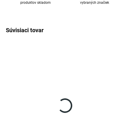
produktov skladom
vybraných značiek
Súvisiaci tovar
SKLADOM
SKLADOM
(>5 KS)
(>5 KS)
Brúska FELCO 902
Brúska FELCO 903
€18,55
€23,91
Do košíka
Do košíka