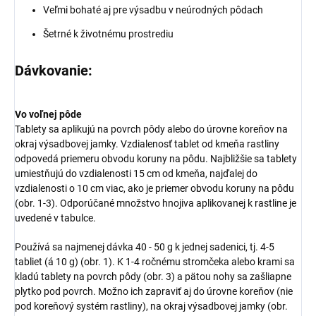
Veľmi bohaté aj pre výsadbu v neúrodných pôdach
Šetrné k životnému prostrediu
Dávkovanie:
Vo voľnej pôde
Tablety sa aplikujú na povrch pôdy alebo do úrovne koreňov na
okraj výsadbovej jamky. Vzdialenosť tablet od kmeňa rastliny
odpovedá priemeru obvodu koruny na pôdu. Najbližšie sa tablety
umiestňujú do vzdialenosti 15 cm od kmeňa, najďalej do
vzdialenosti o 10 cm viac, ako je priemer obvodu koruny na pôdu
(obr. 1-3). Odporúčané množstvo hnojiva aplikovanej k rastline je
uvedené v tabulce.
Používá sa najmenej dávka 40 - 50 g k jednej sadenici, tj. 4-5
tabliet (á 10 g) (obr. 1). K 1-4 ročnému stromčeka alebo krami sa
kladú tablety na povrch pôdy (obr. 3) a pätou nohy sa zašliapne
plytko pod povrch. Možno ich zapraviť aj do úrovne koreňov (nie
pod koreňový systém rastliny), na okraj výsadbovej jamky (obr.