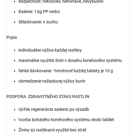
Bezpečnosť: netoxické, nehorľavé, nevýbušné
Balenie: 1 kg PP vedro
Skladovanie: v suchu
Popis
individuálne výživa každej rastliny
maximálne využitie živín v dosahu koreňového systému
ľahké dávkovanie - hmotnosť každej tablety je 10 g
obmedzenie nežiaducej výživy burín
PODPORA ZDRAVOTNÉHO STAVU RASTLÍN
rýchla regenerácia sadeníc po výsadb
tvorba bohatého koreňového systému okolo tabliet
Živiny sú rastlinami využité bez strát