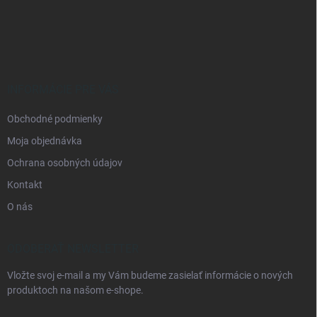
á
p
ä
t
i
e
INFORMÁCIE PRE VÁS
Obchodné podmienky
Moja objednávka
Ochrana osobných údajov
Kontakt
O nás
ODOBERAŤ NEWSLETTER
Vložte svoj e-mail a my Vám budeme zasielať informácie o nových
produktoch na našom e-shope.