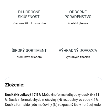
DLHOROČNÉ
ODBORNÉ
SKÚSENOSTI
PORADENSTVO
Viac ako 20 rokov na trhu
Kontaktujte nás
ŠIROKÝ SORTIMENT
VÝHRADNÝ DOVOZCA
produktov skladom
vybraných značiek
Zloženie:
Dusík (N) celkový 17,5 %
Močovinoformaledhydový dusík (N) 11
%; Dusík z formaldehydu močoviny (N) rozpustný vo vode 4,4 %;
Dusík z formaldehydu močoviny (N) rozpustný iba v horúcej vode