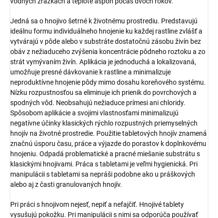
vodných zrážkach a teplote aspoň počas dvoch rokov.
Jedná sa o hnojivo šetrné k životnému prostrediu. Predstavujú
ideálnu formu individuálneho hnojenie ku každej rastline zvlášť a
vytvárajú v pôde alebo v substráte dostatočnú zásobu živín bez
obáv z nežiaduceho zvýšenia koncentrácie pôdneho roztoku a zo
strát vymývaním živín. Aplikácia je jednoduchá a lokalizovaná,
umožňuje presné dávkovanie k rastline a minimalizuje
neproduktívne hnojenie pôdy mimo dosahu koreňového systému.
Nízku rozpustnosťou sa eliminuje ich prienik do povrchových a
spodných vôd. Neobsahujú nežiaduce prímesi ani chloridy.
Spôsobom aplikácie a svojimi vlastnosťami minimalizujú
negatívne účinky klasických rýchlo rozpustných priemyselných
hnojív na životné prostredie. Použitie tabletových hnojív znamená
značnú úsporu času, práce a výjazde do porastov k doplnkovému
hnojeniu. Odpadá problematické a pracné miešanie substrátu s
klasickými hnojivami. Práca s tabletami je veľmi hygienická. Pri
manipulácii s tabletami sa nepráši podobne ako u práškových
alebo aj z časti granulovaných hnojív.
Pri práci s hnojivom nejesť, nepiť a nefajčiť. Hnojivé tablety
vysušujú pokožku. Pri manipulácii s nimi sa odporúča používať