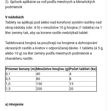
2). Spôsob aplikácie sa volí podľa miestnych a klimatických
podmienok
V nádobách
Tablety sa aplikujú pod alebo nad koreňový systém rastliny nad
okraj nádoby (obr. 4-5) v množstve 10 g hnojiva (1 tableta) na 1
liter zeminy tak, aby sa korene rastlín nedotýkali tablet.
Tabletovaná hnojivá sa používajú na hnojenie a dohnojování
okrasných rastlín a kvetov v odporúčanej dávke -1 tableta (á 5 g,
alebo 10 g) na liter zeminy podľa miestnych podmienok a
charakteru rastlín.
Priemer koruny (m)
Množstvo hnojiva (g)
Počet tabliet (ks)
0,1
40
4
0,5
80
8
1,0
150
15
1,5
200
20
a) Hnojenie