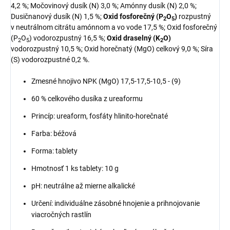
4,2 %; Močovinový dusík (N) 3,0 %; Amónny dusík (N) 2,0 %;
Dusičnanový dusík (N) 1,5 %;
Oxid fosforečný (P
O
)
rozpustný
2
5
v neutrálnom citrátu amónnom a vo vode 17,5 %; Oxid fosforečný
(P
O
) vodorozpustný 16,5 %;
Oxid draselný (K
O)
2
5
2
vodorozpustný 10,5 %; Oxid horečnatý (MgO) celkový 9,0 %; Síra
(S) vodorozpustné 0,2 %.
Zmesné hnojivo NPK (MgO) 17,5-17,5-10,5 - (9)
60 % celkového dusíka z ureaformu
Princíp: ureaform, fosfáty hlinito-horečnaté
Farba: béžová
Forma: tablety
Hmotnosť 1 ks tablety: 10 g
pH: neutrálne až mierne alkalické
Určení: individuálne zásobné hnojenie a prihnojovanie
viacročných rastlín