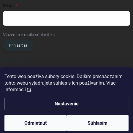
EMAIL
Vložením e-mailu súhlasíte s
podmienkami ochrany osobných údajov
Prihlásiť sa
KONTAKT
info
@
oslavanslovakia.sk
Tento web používa súbory cookie. Ďalším prechádzaním
tohto webu vyjadrujete súhlas s ich používaním. Viac
+421 945 460 201
informácií
tu
.
Nastavenie
Copyright 2026
OSLAVAN SLOVAKIA
. Všetky práva vyhradené.
Odmietnuť
Súhlasím
Vytvoril Shoptet