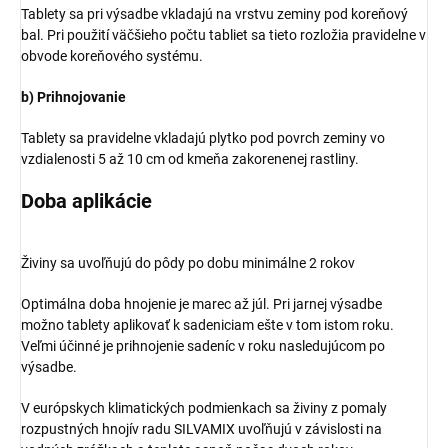
Tablety sa pri výsadbe vkladajú na vrstvu zeminy pod koreňový
bal. Pri použití väčšieho počtu tabliet sa tieto rozložia pravidelne v
obvode koreňového systému.
b) Prihnojovanie
Tablety sa pravidelne vkladajú plytko pod povrch zeminy vo
vzdialenosti 5 až 10 cm od kmeňa zakorenenej rastliny.
Doba aplikácie
Živiny sa uvoľňujú do pôdy po dobu minimálne 2 rokov
Optimálna doba hnojenie je marec až júl. Pri jarnej výsadbe
možno tablety aplikovať k sadeniciam ešte v tom istom roku.
Veľmi účinné je prihnojenie sadeníc v roku nasledujúcom po
výsadbe.
V európskych klimatických podmienkach sa živiny z pomaly
rozpustných hnojív radu SILVAMIX uvoľňujú v závislosti na