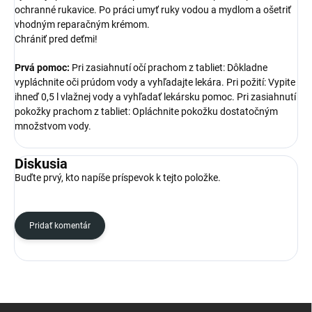
ochranné rukavice. Po práci umyť ruky vodou a mydlom a ošetriť
vhodným reparačným krémom.
Chrániť pred deťmi!
Prvá pomoc:
Pri zasiahnutí očí prachom z tabliet: Dôkladne
vypláchnite oči prúdom vody a vyhľadajte lekára. Pri požití: Vypite
ihneď 0,5 l vlažnej vody a vyhľadať lekársku pomoc. Pri zasiahnutí
pokožky prachom z tabliet: Opláchnite pokožku dostatočným
množstvom vody.
Diskusia
Buďte prvý, kto napíše príspevok k tejto položke.
Pridať komentár
Z