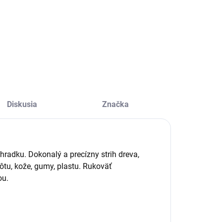
úzdro FELCO 910
Púzdro FELCO 912
 kožené púzdro na
- kožené púzdro na
ožnice
nožnice
Diskusia
Značka
radku. Dokonalý a precízny strih dreva,
rôtu, kože, gumy, plastu. Rukoväť
ou.