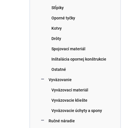
n
e
Stĺpiky
l
Oporné tyčky
Kotvy
Drôty
Spojovací materiál
Inštalácia opornej konštrukcie
Ostatné
Vyväzovanie
Vyväzovací materiál
Vyväzovacie kliešte
Vyväzovacie úchyty a spony
Ručné náradie