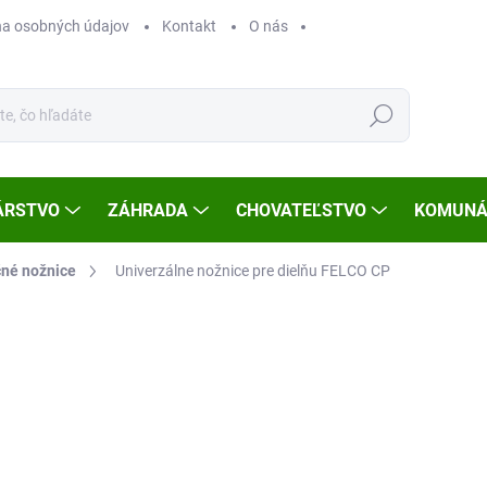
a osobných údajov
Kontakt
O nás
Hľadať
ÁRSTVO
ZÁHRADA
CHOVATEĽSTVO
KOMUNÁ
né nožnice
Univerzálne nožnice pre dielňu FELCO CP
Neohodnotené
Podrobnosti hodnotenia
ZNAČKA
€5
Jedn
SK
cena