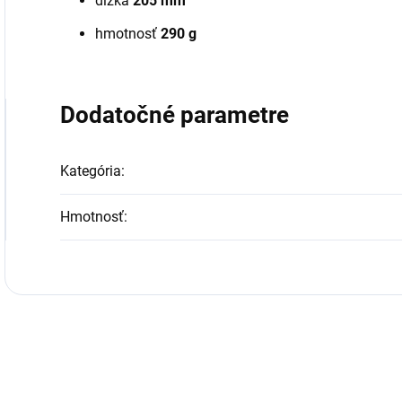
dĺžka
205 mm
hmotnosť
290 g
Dodatočné parametre
Kategória
:
Hmotnosť
: