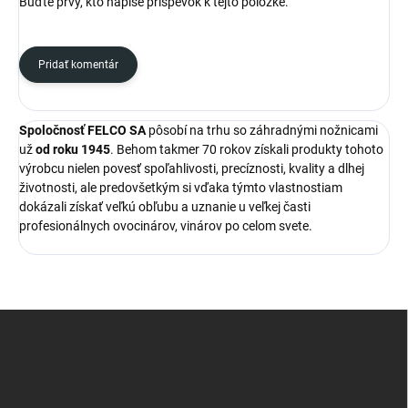
Buďte prvý, kto napíše príspevok k tejto položke.
Pridať komentár
Spoločnosť FELCO SA
pôsobí na trhu so záhradnými nožnicami
už
od roku 1945
. Behom takmer 70 rokov získali produkty tohoto
výrobcu nielen povesť spoľahlivosti, precíznosti, kvality a dlhej
životnosti, ale predovšetkým si vďaka týmto vlastnostiam
dokázali získať veľkú obľubu a uznanie u veľkej časti
profesionálnych ovocinárov, vinárov po celom svete.
Z
á
p
ä
t