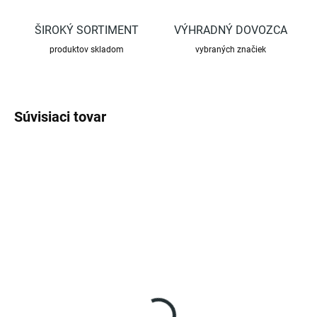
ŠIROKÝ SORTIMENT
VÝHRADNÝ DOVOZCA
produktov skladom
vybraných značiek
Súvisiaci tovar
TIP
SKLADOM
SKLADOM
(1 KS)
(>5 KS)
Box na údržbu a opravy
Sprej FELCO 980
FELCO 933
€13,90