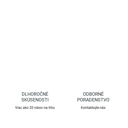
−
+
Pridať do košíka
Nožnice FELCO14 - záhradnícke nožnice s rukoväťou z kovaného
hliníka vhodný pre malé ruky.
DETAILNÉ INFORMÁCIE
OPÝTAŤ SA
STRÁŽIŤ
DLHOROČNÉ
ODBORNÉ
SKÚSENOSTI
PORADENSTVO
Viac ako 20 rokov na trhu
Kontaktujte nás