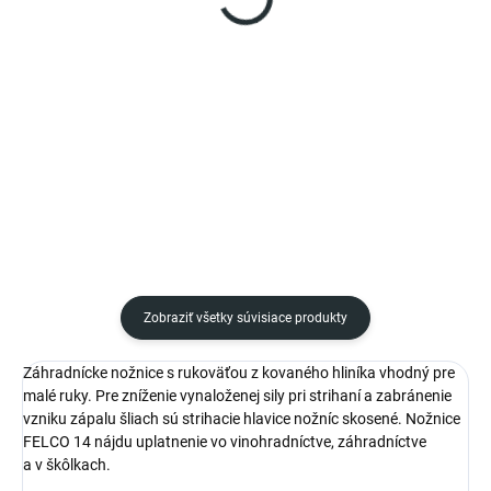
€144,89
Do košíka
Do košíka
Čistenie, mazanie a ochrana pred
koróziou...
FELCO 933 je kompletný
údržbový a servisný box pre vaše
záhradnícke nožnice FELCO.
Zobraziť všetky súvisiace produkty
Záhradnícke nožnice s rukoväťou z kovaného hliníka vhodný pre
malé ruky. Pre zníženie vynaloženej sily pri strihaní a zabránenie
vzniku zápalu šliach sú strihacie hlavice nožníc skosené. Nožnice
FELCO 14 nájdu uplatnenie vo vinohradníctve, záhradníctve
a v škôlkach.