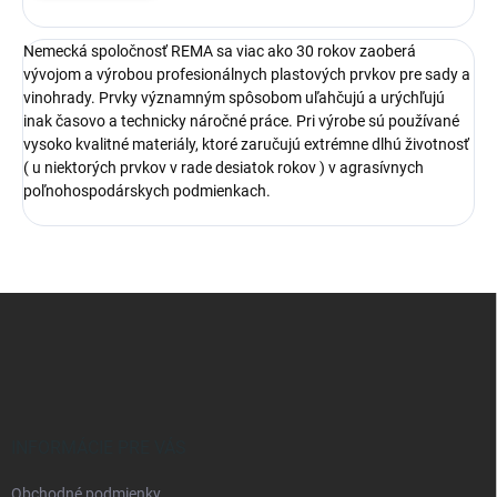
Nemecká spoločnosť REMA sa viac ako 30 rokov zaoberá
vývojom a výrobou profesionálnych plastových prvkov pre sady a
vinohrady. Prvky významným spôsobom uľahčujú a urýchľujú
inak časovo a technicky náročné práce. Pri výrobe sú používané
vysoko kvalitné materiály, ktoré zaručujú extrémne dlhú životnosť
( u niektorých prvkov v rade desiatok rokov ) v agrasívnych
poľnohospodárskych podmienkach.
Z
á
p
ä
t
i
e
INFORMÁCIE PRE VÁS
Obchodné podmienky