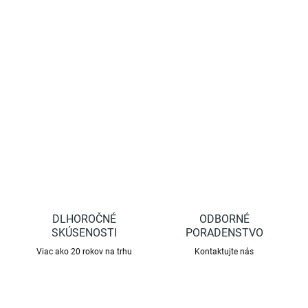
Samostatne sa prestavujúci zaisťovací pásik z plastového
materiálu používaný vo vinohradníctve, ovocinárstve a
záhradníctve...
DETAILNÉ INFORMÁCIE
OPÝTAŤ SA
STRÁŽIŤ
DLHOROČNÉ
ODBORNÉ
SKÚSENOSTI
PORADENSTVO
Viac ako 20 rokov na trhu
Kontaktujte nás