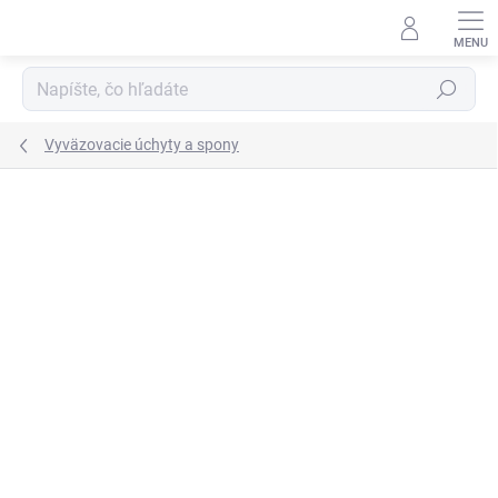
Prejsť
na
obsah
Hľadať
Vyväzovacie úchyty a spony
Neohodnotené
Podrobnosti hodnotenia
ZNAČKA:
REMA