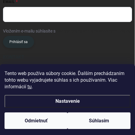
EMAIL
Vložením e-mailu súhlasíte s
podmienkami ochrany osobných údajov
Prihlásiť sa
KONTAKT
info
@
oslavanslovakia.sk
Tento web používa súbory cookie. Ďalším prechádzaním
tohto webu vyjadrujete súhlas s ich používaním. Viac
+421 945 460 201
informácií
tu
.
Nastavenie
Copyright 2026
OSLAVAN SLOVAKIA
. Všetky práva vyhradené.
Odmietnuť
Súhlasím
Vytvoril Shoptet