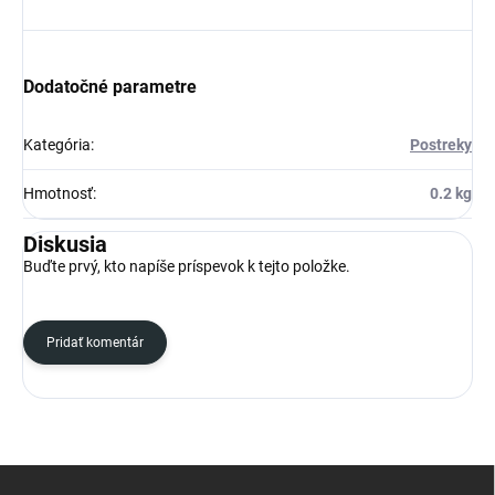
Dodatočné parametre
Kategória
:
Postreky
Hmotnosť
:
0.2 kg
Diskusia
Buďte prvý, kto napíše príspevok k tejto položke.
Pridať komentár
Z