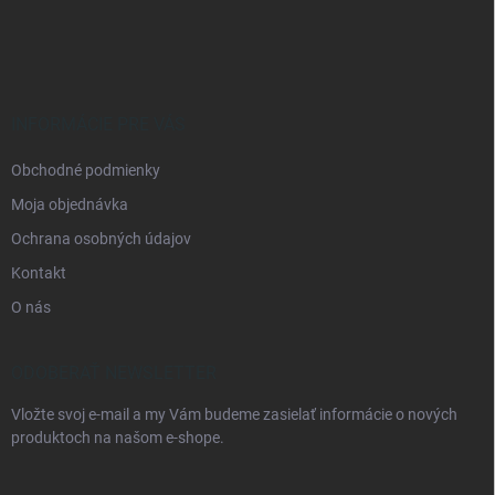
á
p
ä
t
i
e
INFORMÁCIE PRE VÁS
Obchodné podmienky
Moja objednávka
Ochrana osobných údajov
Kontakt
O nás
ODOBERAŤ NEWSLETTER
Vložte svoj e-mail a my Vám budeme zasielať informácie o nových
produktoch na našom e-shope.