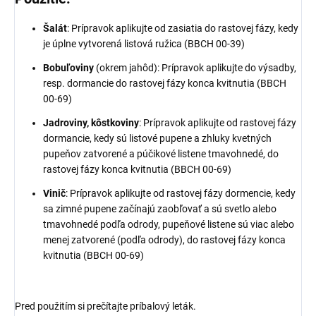
Šalát
: Prípravok aplikujte od zasiatia do rastovej fázy, kedy
je úplne vytvorená listová ružica (BBCH 00-39)
Bobuľoviny
(okrem jahôd): Prípravok aplikujte do výsadby,
resp. dormancie do rastovej fázy konca kvitnutia (BBCH
00-69)
Jadroviny, kôstkoviny
: Prípravok aplikujte od rastovej fázy
dormancie, kedy sú listové pupene a zhluky kvetných
pupeňov zatvorené a púčikové listene tmavohnedé, do
rastovej fázy konca kvitnutia (BBCH 00-69)
Vinič
: Prípravok aplikujte od rastovej fázy dormencie, kedy
sa zimné pupene začínajú zaobľovať a sú svetlo alebo
tmavohnedé podľa odrody, pupeňové listene sú viac alebo
menej zatvorené (podľa odrody), do rastovej fázy konca
kvitnutia (BBCH 00-69)
Pred použitím si prečítajte príbalový leták.