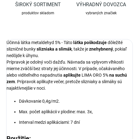
ŠIROKÝ SORTIMENT
VÝHRADNÝ DOVOZCA
produktov skladom
vybraných značiek
Účinná látka metaldehyd 5% - Táto
látka poškodzuje
dôležité
slizničné bunky
slizniaka a slimák
, takže je
znehybnený
, pokiaľ
nedôjde k úhynu.
Prípravok je odolný voči dažďu. Návnada sa vplyvom vlhkosti
mierne zväčší bez straty jej účinnosti. V prípade, očakávaného
alebo viditeľného napadnutia
aplikujte
LIMA ORO 5%
na suchú
zem
. Prípravok aplikujte večer, pretože slizniaky a slimáky sú
najaktívnejšie v noci.
Dávkovanie 0,4g/m2.
Max. počet aplikácii v plodine: max. 3x,
Interval medzi aplikáciami: 7 dní
Použitie: