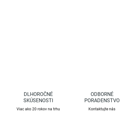
v záhrade, na poli a všade kde je potrebné zasiahnuť proti
slizniakom a slimákom. Vhodný tiež proti medvedíkovi
obyčajnému (štur). Je to dotykový a požerový jed.
DETAILNÉ INFORMÁCIE
OPÝTAŤ SA
STRÁŽIŤ
DLHOROČNÉ
ODBORNÉ
SKÚSENOSTI
PORADENSTVO
Viac ako 20 rokov na trhu
Kontaktujte nás