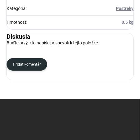
Kategória
:
Postreky
Hmotnosť
:
0.5 kg
Diskusia
Buďte prvý, kto napíše príspevok k tejto položke.
Pridať komentár
Z
á
p
ä
t
i