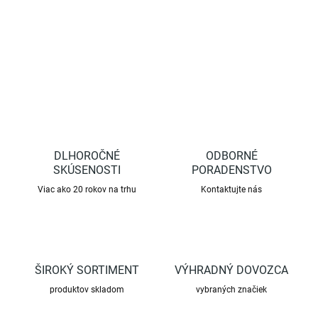
DETAILNÉ INFORMÁCIE
OPÝTAŤ SA
STRÁŽIŤ
DLHOROČNÉ
ODBORNÉ
SKÚSENOSTI
PORADENSTVO
Viac ako 20 rokov na trhu
Kontaktujte nás
ŠIROKÝ SORTIMENT
VÝHRADNÝ DOVOZCA
produktov skladom
vybraných značiek