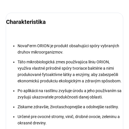
Charakteristika
NovaFerm ORION je produkt obsahujúci spóry vybraných
druhov mikroorganizmov.
Táto mikrobiologická zmes používajúca líniu ORION,
využíva vlastné prírodné spóry tvoriace baktérie a nimi
produkované fytoaktívne látky a enzýmy, aby zabezpečili
ekonomickú produkciu ekologickým a zdravým spôsobom.
Po aplikácii na rastlinu zvyšuje úrodu a jeho používaním sa
zvyšujú ukazovatele produkčnosti danej oblasti.
Získame zdravšie, životaschopnejšie a odolnejšie rastliny.
Určené pre ovocné stromy, vinič, drobné ovocie, zeleninu a
okrasné dreviny.