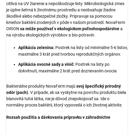
citlivá na UV žiarenie a nepoškodzuje listy. Mikrobiologická zmes
je úplne šetrná k životnému prostrediu a neobsahuje žiadne
škodlivé alebo nebezpečné zložky. Pripravuje sa pomocou
kmeňov baktérii zrodených v pôde v našom prostredí. NovaFerm
ORION
sa môže používať v ekologickom poľnohospodárstve
a
na výrobu ekologických výrobkov a bio-potravín.
Aplikácia zelenina:
Postrek na listy od minimálne 5-6 listov,
maximálne 3 krát pred tvorbou reprodukčných orgánov.
Aplikácia ovocné sady a vinič
: Postrek na listy po
dokvitnutí, maximálne 2 krát pred dozrievaním ovocia
Bakteriálne produkty NovaFerm majú
svoj špecifický prírodný
odór (pach)
. V prípade, ak sa vyskytne na povrchu produktu biela
blanovitá tuhá látka, nie je dôvod znepokojovať sa. Ide o
normálny proces baktérii, ktorý vypovedá o ich životnej aktivite.
Rozsah použitia a dávkovania prípravku v záhradníctve