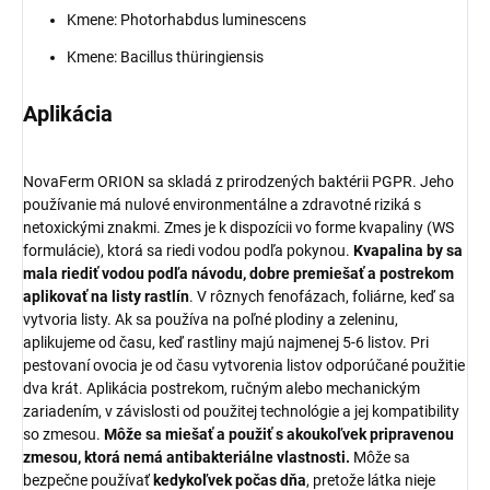
Kmene: Photorhabdus luminescens
Kmene: Bacillus thüringiensis
Aplikácia
NovaFerm ORION sa skladá z prirodzených baktérii PGPR. Jeho
používanie má nulové environmentálne a zdravotné riziká s
netoxickými znakmi. Zmes je k dispozícii vo forme kvapaliny (WS
formulácie), ktorá sa riedi vodou podľa pokynou.
Kvapalina by sa
mala riediť vodou podľa návodu, dobre premiešať a postrekom
aplikovať na listy rastlín
. V rôznych fenofázach, foliárne, keď sa
vytvoria listy. Ak sa používa na poľné plodiny a zeleninu,
aplikujeme od času, keď rastliny majú najmenej 5-6 listov. Pri
pestovaní ovocia je od času vytvorenia listov odporúčané použitie
dva krát. Aplikácia postrekom, ručným alebo mechanickým
zariadením, v závislosti od použitej technológie a jej kompatibility
so zmesou.
Môže sa miešať a použiť s akoukoľvek pripravenou
zmesou, ktorá nemá antibakteriálne vlastnosti.
Môže sa
bezpečne používať
kedykoľvek počas dňa
, pretože látka nieje