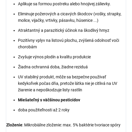
Aplikuje sa formou postreku alebo hnojivej zálievky.
Eliminuje požerových a cicavých škodcov (vošky, strapky,
molice, vijačky, vrtivky, pásavku, húsenice ...)
Atraktantný a parazitický účinok na škodlivý hmyz
Pozitívny vplyv na listovú plochu, zvýšená odolnosť voči
chorobám
Zvyšuje výnos plodín a kvalitu produkcie
Žiadna ochranná doba, žiadne reziduá
UV stabilný produkt, môže sa bezpečne používať
kedykoľvek počas dňa, pretože látka nie je citlivá na UV
žiarenie a nepoškodzuje listy rastlín
Miešateľný s väčšinou pesticídov
doba použiteľnosti až 2 roky
Zloženie
: Mikrobiálne zloženie: max. 5% baktérie tvoriace spóry