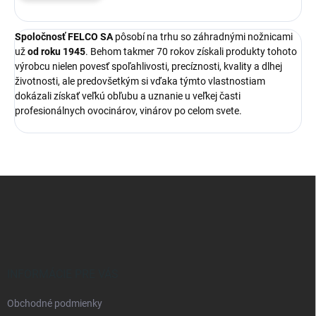
Spoločnosť FELCO SA
pôsobí na trhu so záhradnými nožnicami
už
od roku 1945
. Behom takmer 70 rokov získali produkty tohoto
výrobcu nielen povesť spoľahlivosti, precíznosti, kvality a dlhej
životnosti, ale predovšetkým si vďaka týmto vlastnostiam
dokázali získať veľkú obľubu a uznanie u veľkej časti
profesionálnych ovocinárov, vinárov po celom svete.
Z
á
p
ä
t
i
e
INFORMÁCIE PRE VÁS
Obchodné podmienky