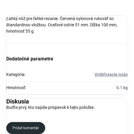
Ľahký nôž pre ľahké rezanie. Červená nylonová rukoväť so
štandardnou vložkou. Oceľové ostrie 51 mm. Dĺžka 100 mm,
hmotnosť 55 g.
Dodatočné parametre
Kategória
:
Vrúbľovacie nože
Hmotnosť
:
0.1 kg
Diskusia
Buďte prvý, kto napíše príspevok k tejto položke.
Pridať komentár