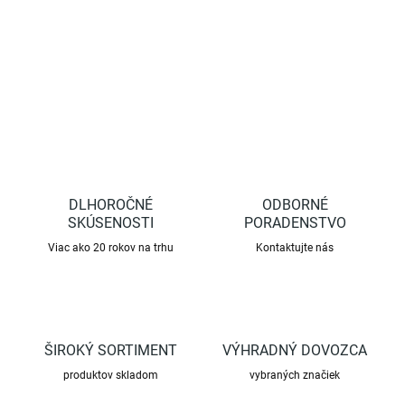
DETAILNÉ INFORMÁCIE
OPÝTAŤ SA
STRÁŽIŤ
DLHOROČNÉ
ODBORNÉ
SKÚSENOSTI
PORADENSTVO
Viac ako 20 rokov na trhu
Kontaktujte nás
ŠIROKÝ SORTIMENT
VÝHRADNÝ DOVOZCA
produktov skladom
vybraných značiek