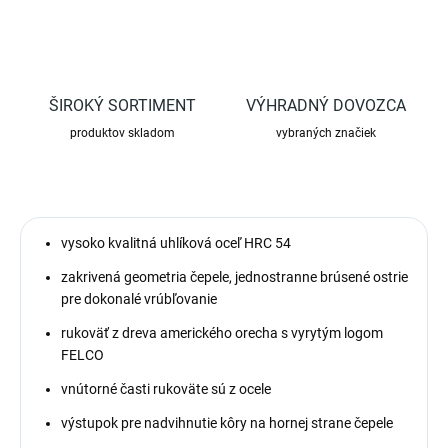
ŠIROKÝ SORTIMENT
VÝHRADNÝ DOVOZCA
produktov skladom
vybraných značiek
vysoko kvalitná uhlíková oceľ HRC 54
zakrivená geometria čepele, jednostranne brúsené ostrie
pre dokonalé vrúbľovanie
rukoväť z dreva amerického orecha s vyrytým logom
FELCO
vnútorné časti rukoväte sú z ocele
výstupok pre nadvihnutie kôry na hornej strane čepele