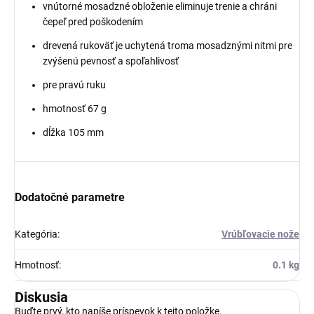
vnútorné mosadzné obloženie eliminuje trenie a chráni
čepeľ pred poškodením
drevená rukoväť je uchytená troma mosadznými nitmi pre
zvýšenú pevnosť a spoľahlivosť
pre pravú ruku
hmotnosť 67 g
dĺžka 105 mm
Dodatočné parametre
Kategória
:
Vrúbľovacie nože
Hmotnosť
:
0.1 kg
Diskusia
Buďte prvý, kto napíše príspevok k tejto položke.