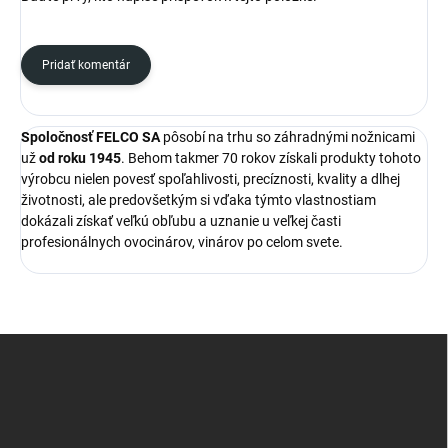
Pridať komentár
Spoločnosť FELCO SA
pôsobí na trhu so záhradnými nožnicami
už
od roku 1945
. Behom takmer 70 rokov získali produkty tohoto
výrobcu nielen povesť spoľahlivosti, precíznosti, kvality a dlhej
životnosti, ale predovšetkým si vďaka týmto vlastnostiam
dokázali získať veľkú obľubu a uznanie u veľkej časti
profesionálnych ovocinárov, vinárov po celom svete.
Z
á
p
ä
t