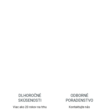
−
+
Pridať do košíka
Prémiový profesionálny vrúbľovací a očkovací nôž s
nadvihovačom kôry na hornej strane čepele. Vysoko kvalitná
čepeľ z uhlíkovej ocele pre čistý rez a jedinečnú presnosť pri práci.
Rukoväť z orechového dreva. Vnútorné mosadzné obloženie
eliminuje a chráni čepeľ pred poškodením.
DETAILNÉ INFORMÁCIE
OPÝTAŤ SA
STRÁŽIŤ
DLHOROČNÉ
ODBORNÉ
SKÚSENOSTI
PORADENSTVO
Viac ako 20 rokov na trhu
Kontaktujte nás